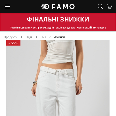
ФІНАЛЬНІ ЗНИЖКИ
Термін відправки
до 7 робочих днів, акція діє до закінчення акційних товарів
Продукти
Одяг
Низ
Джинси
-
55%