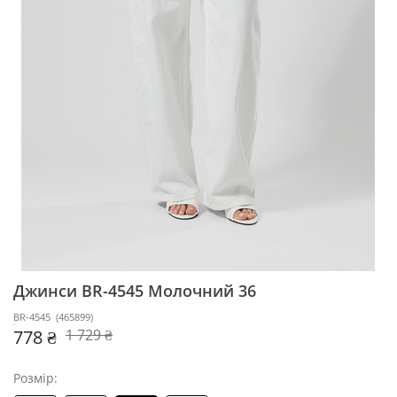
Джинси BR-4545
Молочний 36
BR-4545
(
465899
)
778 ₴
1 729 ₴
Розмір: