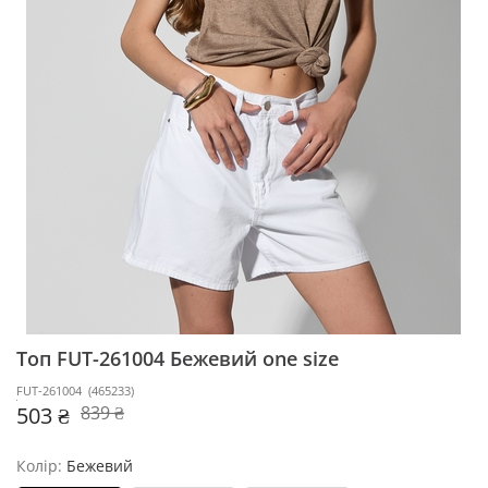
Топ FUT-261004
Бежевий one size
FUT-261004
(
465233
)
503 ₴
839 ₴
Колір:
Бежевий