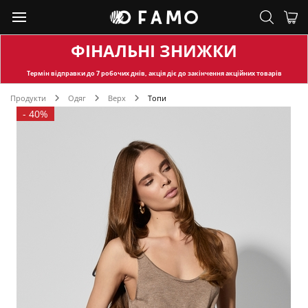
ФІНАЛЬНІ ЗНИЖКИ
Термін відправки
до 7 робочих днів, акція діє до закінчення акційних товарів
Продукти
Одяг
Верх
Топи
-
40%