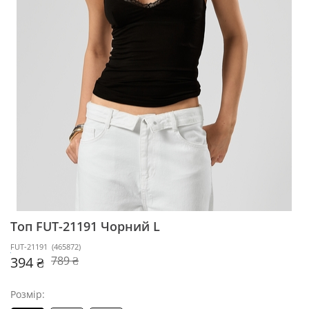
Топ FUT-21191
Чорний L
FUT-21191
(
465872
)
394 ₴
789 ₴
Розмір: