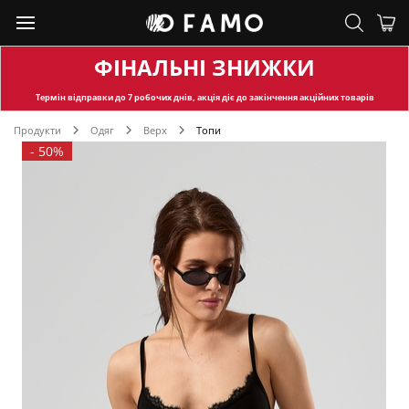
ФІНАЛЬНІ ЗНИЖКИ
Термін відправки
до 7 робочих днів, акція діє до закінчення акційних товарів
Продукти
Одяг
Верх
Топи
-
50%