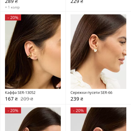
289 ₴
229 ₴
+ 1 колір
-
20%
Каффа SER-13052
Сережки пусети SER-66
167 ₴
209 ₴
239 ₴
-
20%
-
20%