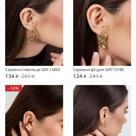
Сережки півкільця SER-13493
Сережки фігурні SER-13189
134 ₴
269 ₴
124 ₴
249 ₴
-
50%