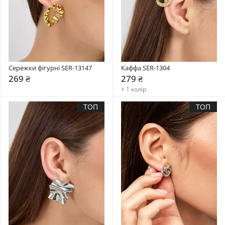
Сережки фігурні SER-13147
Каффа SER-1304
269 ₴
279 ₴
+ 1 колір
ТОП
ТОП