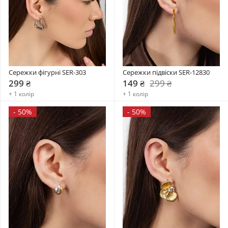
Сережки фігурні SER-303
Сережки підвіски SER-12830
299 ₴
149 ₴
299 ₴
+ 1 колір
+ 1 колір
-
50%
-
50%