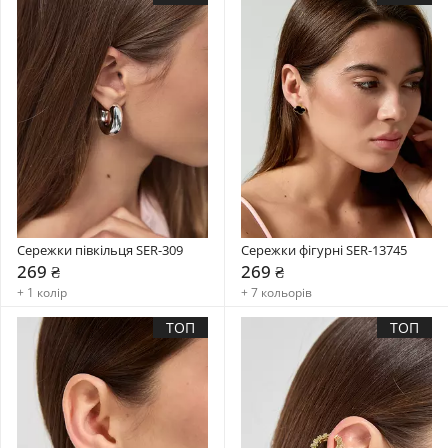
Сережки півкільця SER-309
Сережки фігурні SER-13745
269 ₴
269 ₴
+ 1 колір
+ 7 кольорів
ТОП
ТОП