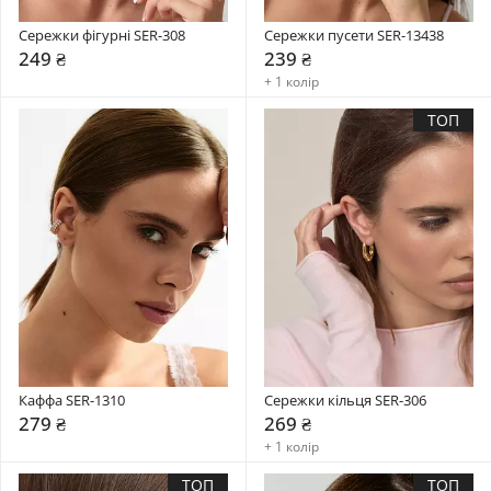
Сережки фігурні SER-308
Сережки пусети SER-13438
249 ₴
239 ₴
+ 1 колір
ТОП
Каффа SER-1310
Сережки кільця SER-306
279 ₴
269 ₴
+ 1 колір
ТОП
ТОП