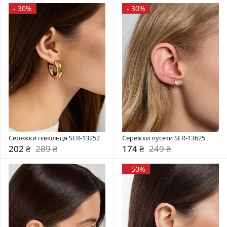
-
30%
-
30%
Сережки півкільця SER-13252
Сережки пусети SER-13625
202 ₴
289 ₴
174 ₴
249 ₴
-
50%