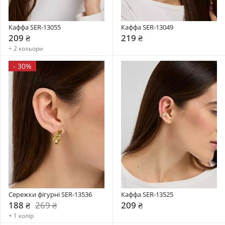
Каффа SER-13055
Каффа SER-13049
209 ₴
219 ₴
+ 2 кольори
-
30%
Сережки фігурні SER-13536
Каффа SER-13525
188 ₴
269 ₴
209 ₴
+ 1 колір