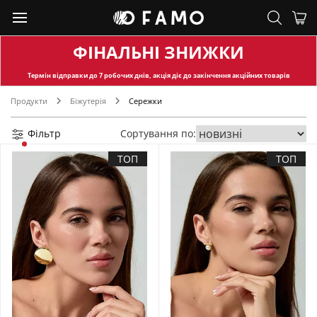
ФІНАЛЬНІ ЗНИЖКИ
Термін відправки
до 7 робочих днів, акція діє до закінчення акційних товарів
Продукти
Біжутерія
Сережки
Фільтр
Сортування по:
ТОП
ТОП