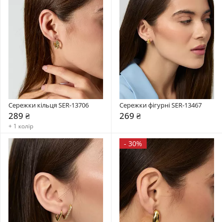
Сережки кільця SER-13706
Сережки фігурні SER-13467
289 ₴
269 ₴
+ 1 колір
-
30%