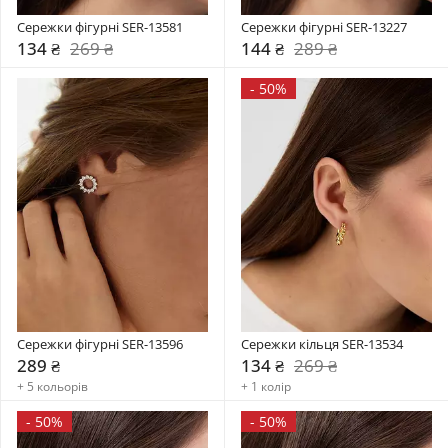
Сережки фігурні SER-13581
Сережки фігурні SER-13227
134 ₴
269 ₴
144 ₴
289 ₴
-
50%
Сережки фігурні SER-13596
Сережки кільця SER-13534
289 ₴
134 ₴
269 ₴
+ 5 кольорів
+ 1 колір
-
50%
-
50%