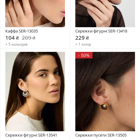
Каффа SER-13035
Сережки фігурні SER-13418
104 ₴
209 ₴
229 ₴
+ 5 кольорів
+ 1 колір
-
50%
Сережки фігурні SER-13541
Сережки пусети SER-13505