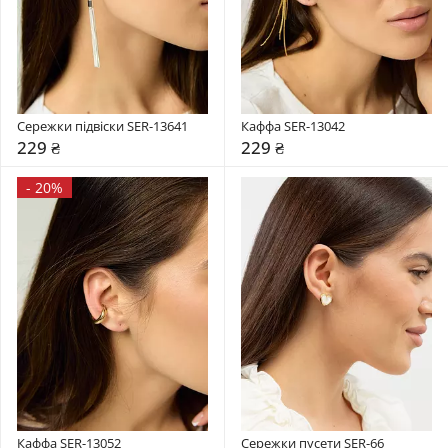
Сережки підвіски SER-13641
Каффа SER-13042
229 ₴
229 ₴
-
20%
Каффа SER-13052
Сережки пусети SER-66