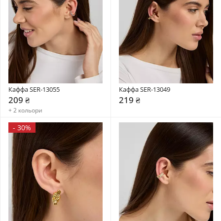
Каффа SER-13055
Каффа SER-13049
209 ₴
219 ₴
+ 2 кольори
-
30%