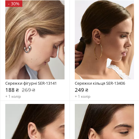
-
30%
Сережки фігурні SER-13141
Сережки кільця SER-13406
188 ₴
269 ₴
249 ₴
+ 1 колір
+ 1 колір