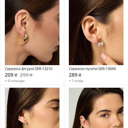
Сережки фігурні SER-13210
Сережки пусети SER-13699
209 ₴
299 ₴
289 ₴
+ 4 кольори
+ 1 колір