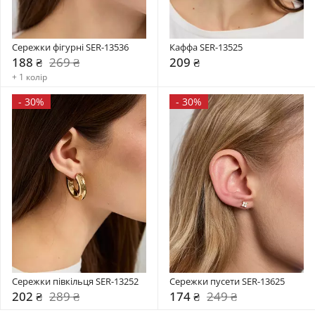
Сережки фігурні SER-13536
Каффа SER-13525
188 ₴
269 ₴
209 ₴
+ 1 колір
-
30%
-
30%
Сережки півкільця SER-13252
Сережки пусети SER-13625
202 ₴
289 ₴
174 ₴
249 ₴