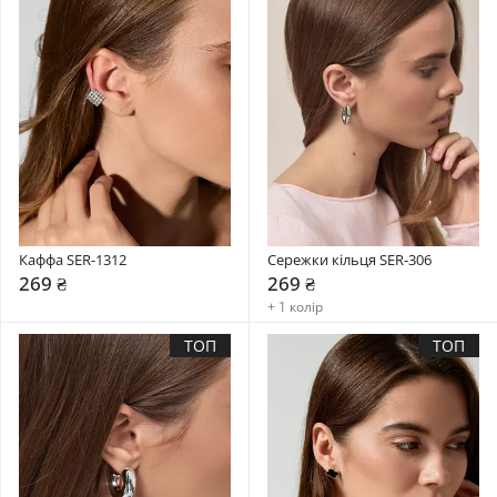
Каффа SER-1312
Сережки кільця SER-306
269 ₴
269 ₴
+ 1 колір
ТОП
ТОП