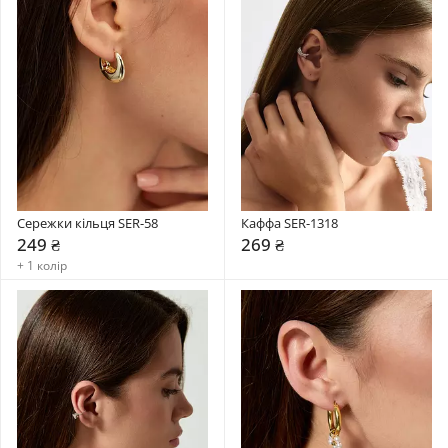
Сережки кільця SER-58
Каффа SER-1318
249 ₴
269 ₴
+ 1 колір