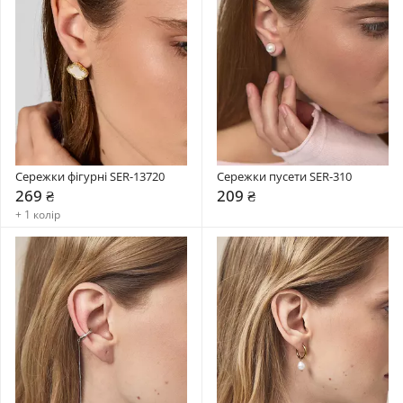
Сережки фігурні SER-13720
Сережки пусети SER-310
269 ₴
209 ₴
+ 1 колір