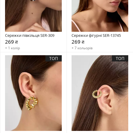
Сережки півкільця SER-309
Сережки фігурні SER-13745
269 ₴
269 ₴
+ 1 колір
+ 7 кольорів
ТОП
ТОП