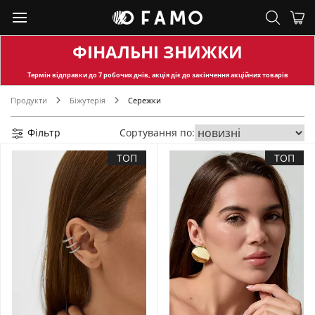
ФІНАЛЬНІ ЗНИЖКИ
Термін відправки
до 7 робочих днів, акція діє до закінчення акційних товарів
Продукти
Біжутерія
Сережки
Фільтр
Сортування по:
ТОП
ТОП