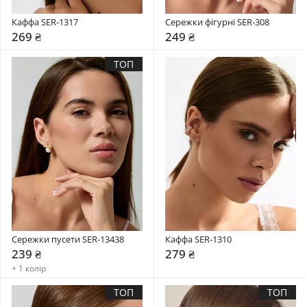
Каффа SER-1317
Сережки фігурні SER-308
269 ₴
249 ₴
ТОП
Сережки пусети SER-13438
Каффа SER-1310
239 ₴
279 ₴
+ 1 колір
ТОП
ТОП