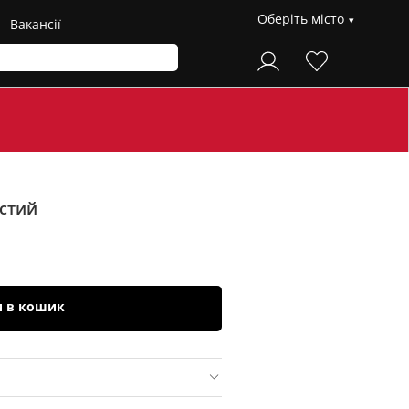
Оберіть місто
Вакансії
стий
и в кошик