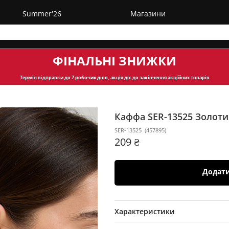
Summer'26
Магазини
ФІНАЛЬНІ ЗНИЖКИ
Термін відправки
до 7 робочих днів, акція діє до закінчення акційних товарів
Каффа SER-13525
Золоти
SER-13525
(
457895
)
209 ₴
Додат
Характеристики