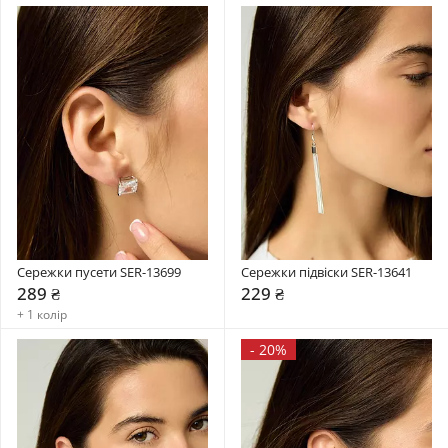
Сережки пусети SER-13699
Сережки підвіски SER-13641
289 ₴
229 ₴
+ 1 колір
-
20%