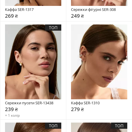
Каффа SER-1317
Сережки фігурні SER-308
269 ₴
249 ₴
ТОП
Сережки пусети SER-13438
Каффа SER-1310
239 ₴
279 ₴
+ 1 колір
ТОП
ТОП