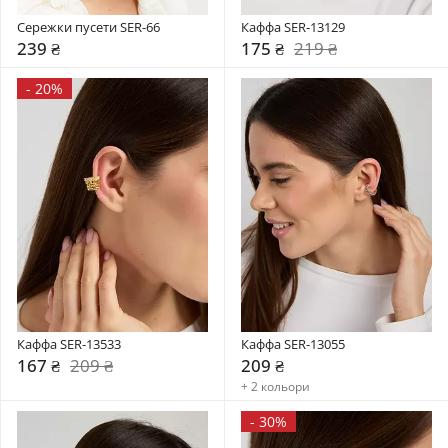
Сережки пусети SER-66
Каффа SER-13129
239 ₴
175 ₴
219 ₴
-
20%
Каффа SER-13533
Каффа SER-13055
167 ₴
209 ₴
209 ₴
+ 2 кольори
-
30%