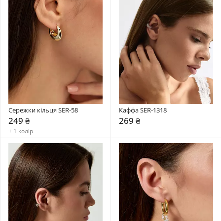
Сережки кільця SER-58
Каффа SER-1318
249 ₴
269 ₴
+ 1 колір