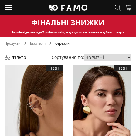
ФІНАЛЬНІ ЗНИЖКИ
Термін відправки
до 7 робочих днів, акція діє до закінчення акційних товарів
Продукти
Біжутерія
Сережки
Фільтр
Сортування по:
ТОП
ТОП