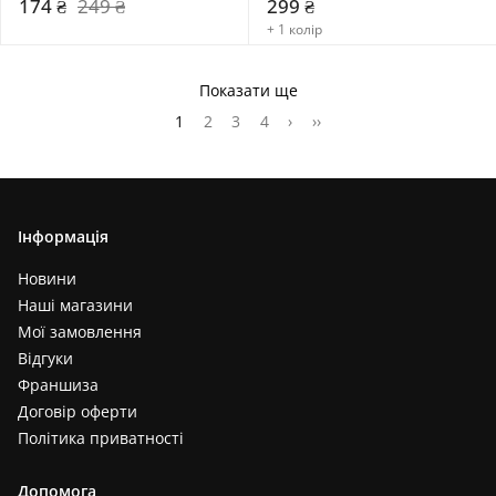
174 ₴
249 ₴
299 ₴
+ 1 колір
Показати ще
1
2
3
4
›
››
Інформація
Новини
Наші магазини
Мої замовлення
Відгуки
Франшиза
Договір оферти
Політика приватності
Допомога