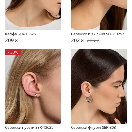
Каффа SER-13525
Сережки півкільця SER-13252
209 ₴
202 ₴
289 ₴
-
30%
Сережки пусети SER-13625
Сережки фігурні SER-303