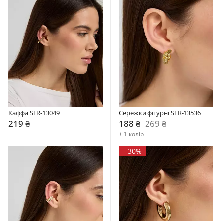
Каффа SER-13049
Сережки фігурні SER-13536
219 ₴
188 ₴
269 ₴
+ 1 колір
-
30%