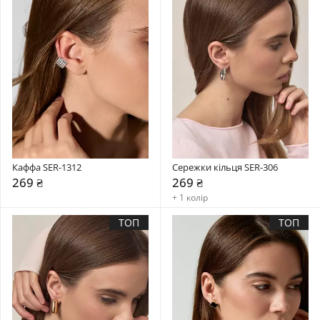
Каффа SER-1312
Сережки кільця SER-306
269 ₴
269 ₴
+ 1 колір
ТОП
ТОП