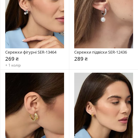
Сережки фігурні SER-13464
Сережки підвіски SER-12436
269 ₴
289 ₴
+ 1 колір