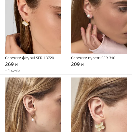
Сережки фігурні SER-13720
Сережки пусети SER-310
269 ₴
209 ₴
+ 1 колір