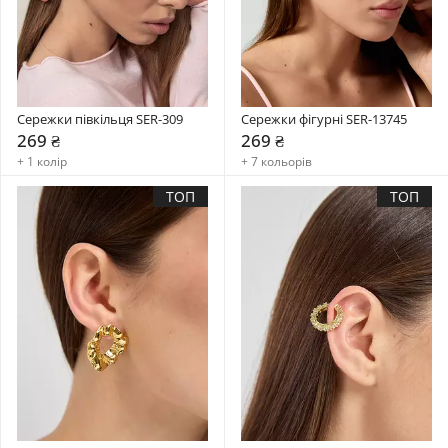
Сережки півкільця SER-309
Сережки фігурні SER-13745
269 ₴
269 ₴
+ 1 колір
+ 7 кольорів
ТОП
ТОП