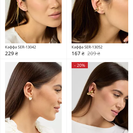
Каффа SER-13042
Каффа SER-13052
229 ₴
167 ₴
209 ₴
-
20%