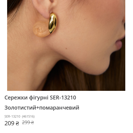
Сережки фігурні SER-13210
Золотистий+помаранчевий
SER-13210
(
461516
)
209 ₴
299 ₴