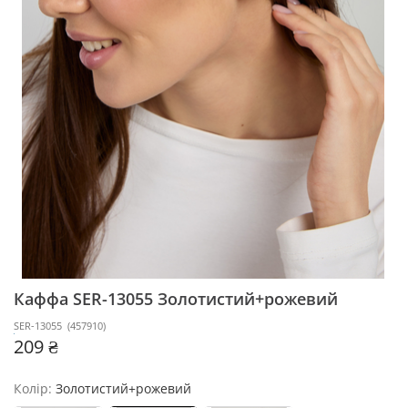
Каффа SER-13055
Золотистий+рожевий
SER-13055
(
457910
)
209 ₴
Колір:
Золотистий+рожевий