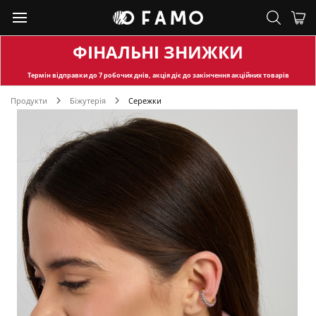
ФІНАЛЬНІ ЗНИЖКИ
Термін відправки
до 7 робочих днів, акція діє до закінчення акційних товарів
Продукти
Біжутерія
Сережки