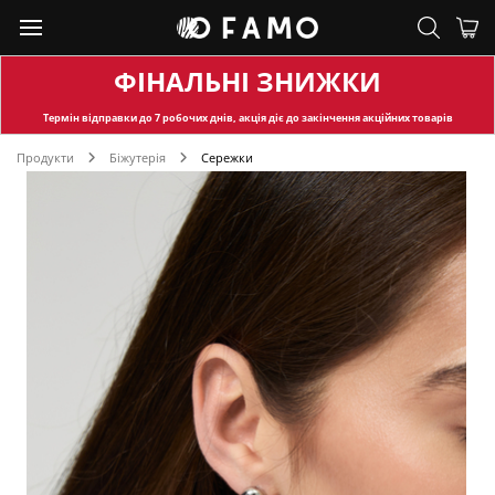
ФІНАЛЬНІ ЗНИЖКИ
Термін відправки
до 7 робочих днів, акція діє до закінчення акційних товарів
Продукти
Біжутерія
Сережки