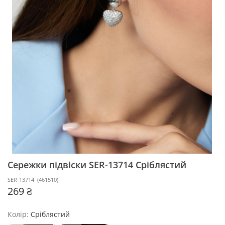
Сережки підвіски SER-13714
Сріблястий
SER-13714
(
461510
)
269 ₴
Колір:
Сріблястий