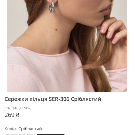
Сережки кільця SER-306
Сріблястий
SER-306
(
457457
)
269 ₴
Колір:
Сріблястий