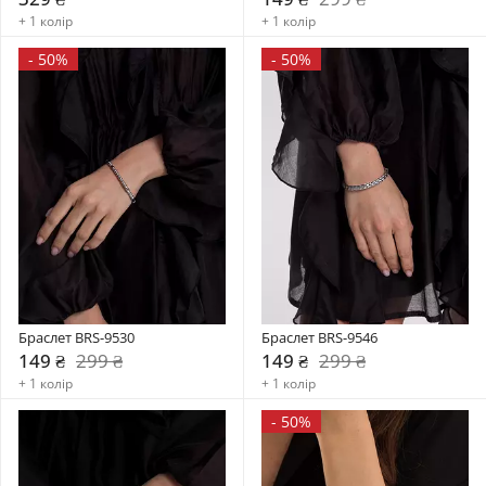
+ 1 колір
+ 1 колір
-
50%
-
50%
Браслет BRS-9530
Браслет BRS-9546
149 ₴
299 ₴
149 ₴
299 ₴
+ 1 колір
+ 1 колір
-
50%