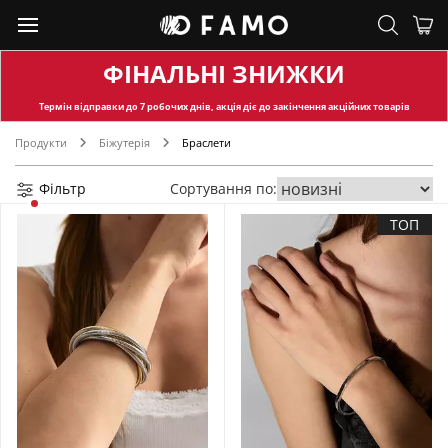
ФІНАЛЬНІ ЗНИЖКИ
Термін відправки
до 7 робочих днів, акція діє до закінчення акційних товарів
Продукти
Біжутерія
Браслети
Фільтр
Сортування по:
ТОП