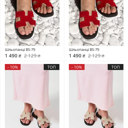
Шльопанці BS-79
Шльопанці BS-79
1 490 ₴
2 129 ₴
1 490 ₴
2 129 ₴
-
10%
ТОП
-
10%
ТОП