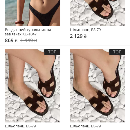
Роздільний купальник на 
Шльопанці BS-79
зав'язках KU-1047
2 129 ₴
869 ₴
1 449 ₴
ТОП
ТОП
Шльопанці BS-79
Шльопанці BS-79