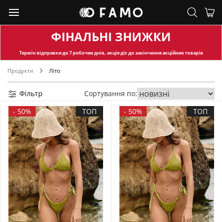
ФІНАЛЬНІ ЗНИЖКИ
Термін відправки
до 7 робочих днів, акція діє до закінчення акційних товарів
Продукти
Літо
Фільтр
Сортування по:
-
50%
ТОП
-
50%
ТОП