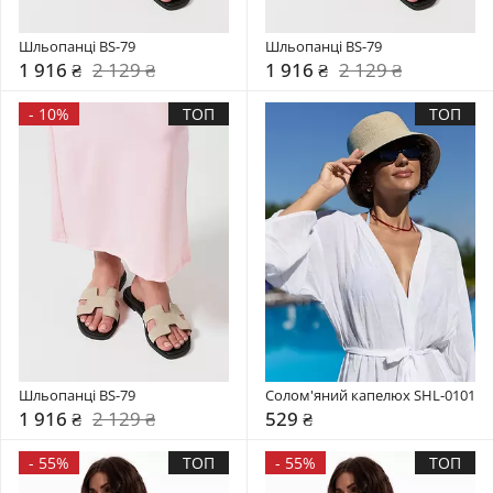
Шльопанці BS-79
Шльопанці BS-79
1 916 ₴
2 129 ₴
1 916 ₴
2 129 ₴
-
10%
ТОП
ТОП
Шльопанці BS-79
Солом'яний капелюх SHL-0101
1 916 ₴
2 129 ₴
529 ₴
-
55%
ТОП
-
55%
ТОП