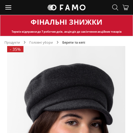
ФІНАЛЬНІ ЗНИЖКИ
Термін відправки
до 7 робочих днів, акція діє до закінчення акційних товарів
Продукти
Головні убори
Берети та кепі
-
35%