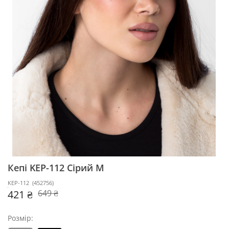
Кепі KEP-112
Сірий M
KEP-112
(
452756
)
421 ₴
649 ₴
Розмір: