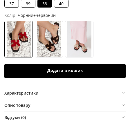
37
39
38
40
Колір:
Чорний+червоний
Додати в кошик
Характеристики
Опис товару
Відгуки (
0
)