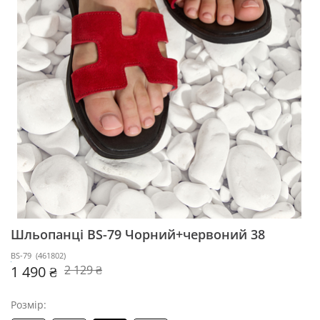
Шльопанці BS-79
Чорний+червоний 38
BS-79
(
461802
)
1 490 ₴
2 129 ₴
Розмір: