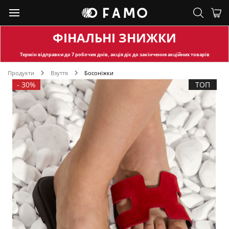
ФІНАЛЬНІ ЗНИЖКИ
Термін відправки
до 7 робочих днів, акція діє до закінчення акційних товарів
Продукти
Взуття
Босоніжки
-
30%
ТОП