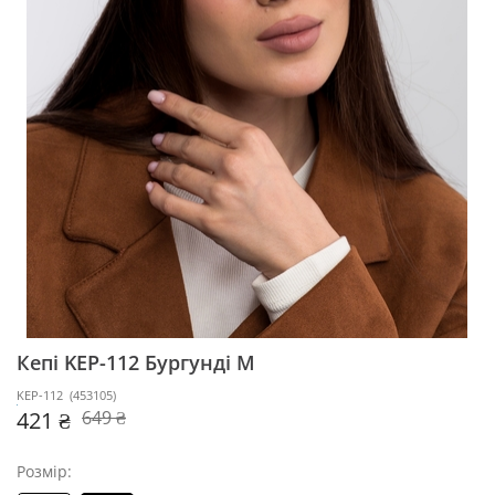
Кепі KEP-112
Бургунді M
KEP-112
(
453105
)
421 ₴
649 ₴
Розмір: