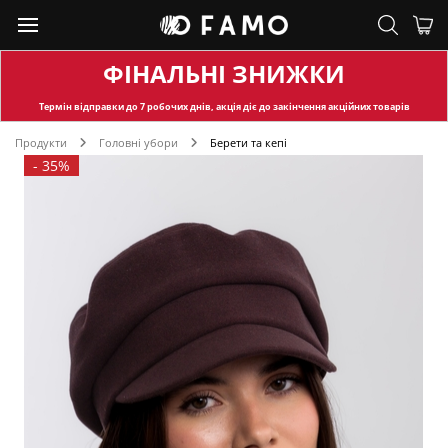
ФІНАЛЬНІ ЗНИЖКИ
Термін відправки
до 7 робочих днів, акція діє до закінчення акційних товарів
Продукти
Головні убори
Берети та кепі
-
35%