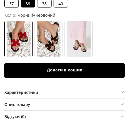
37
39
38
40
Колір:
Чорний+червоний
Додати в кошик
Характеристики
Опис товару
Відгуки (
0
)