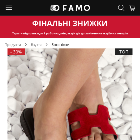
ФІНАЛЬНІ ЗНИЖКИ
Термін відправки
до 7 робочих днів, акція діє до закінчення акційних товарів
Продукти
Взуття
Босоніжки
-
30%
ТОП