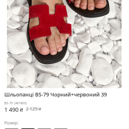
Шльопанці BS-79
Чорний+червоний 39
BS-79
(
461803
)
1 490 ₴
2 129 ₴
Розмір: