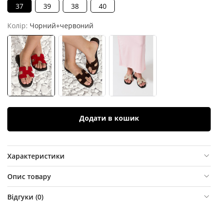
37
39
38
40
Колір:
Чорний+червоний
Додати в кошик
Характеристики
Опис товару
Відгуки (
0
)