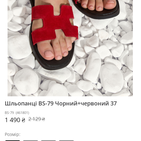
Шльопанці BS-79
Чорний+червоний 37
BS-79
(
461801
)
1 490 ₴
2 129 ₴
Розмір: