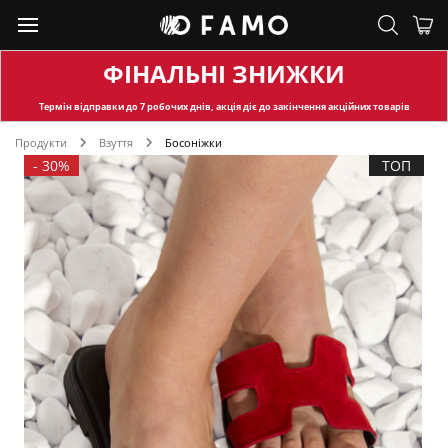
ФІНАЛЬНІ ЗНИЖКИ
Термін відправки
до 7 робочих днів, акція діє до закінчення акційних товарів
Продукти
Взуття
Босоніжки
-
30%
ТОП