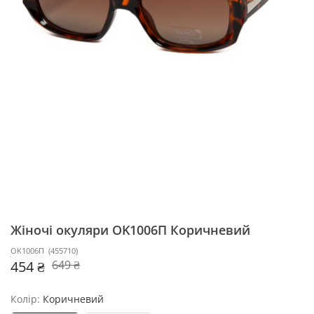
Жіночі окуляри OK1006П
Коричневий
OK1006П
(
455710
)
454 ₴
649 ₴
Колір:
Коричневий