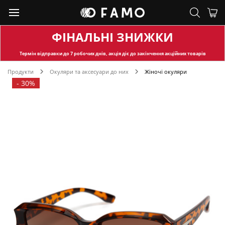
ФІНАЛЬНІ ЗНИЖКИ
Термін відправки
до 7 робочих днів, акція діє до закінчення акційних товарів
Продукти
Окуляри та аксесуари до них
Жіночі окуляри
-
30%