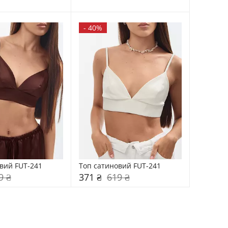
-
40%
вий FUT-241
Топ сатиновий FUT-241
9 ₴
371 ₴
619 ₴