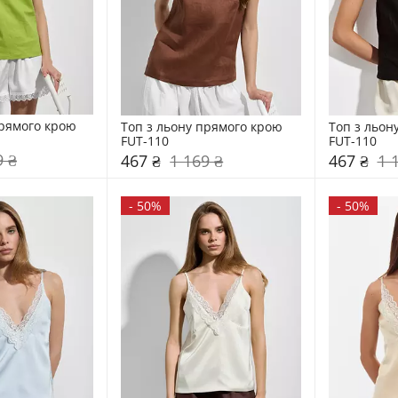
рямого крою 
Топ з льону прямого крою 
Топ з льон
FUT-110
FUT-110
9 ₴
467 ₴
1 169 ₴
467 ₴
1 
-
50%
-
50%