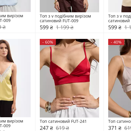
ним вирізом 
Топ з v подібним вирізом 
Топ з v под
T-009
сатиновий FUT-009
сатиновий 
9 ₴
599 ₴
1 199 ₴
599 ₴
1 
-
60%
-
40%
ним вирізом 
Топ сатиновий FUT-241
Топ сатино
T-009
247 ₴
619 ₴
371 ₴
61