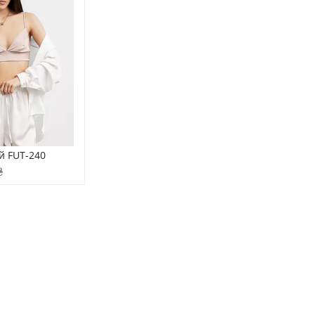
й FUT-240
₴