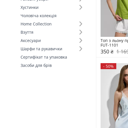
Хустинки
Чоловіча колекція
Home Collection
Взуття
Топ з льону п
Аксесуари
FUT-1101
Шарфи та рукавички
350 ₴
1 16
Сертифікат та упаковка
Засоби для брів
-
50%