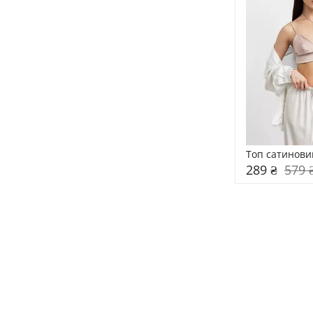
Топ сатинови
289 ₴
579 