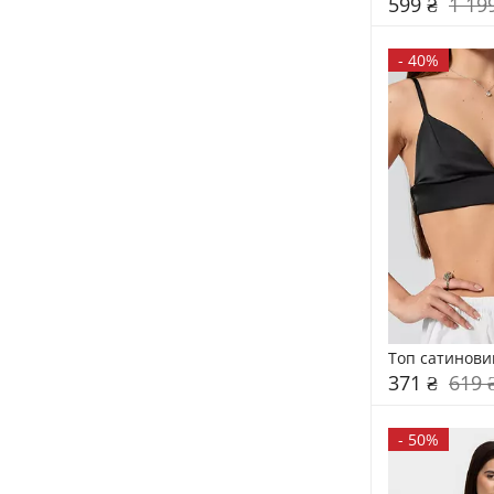
599 ₴
1 19
-
40%
Топ сатинови
371 ₴
619 
-
50%