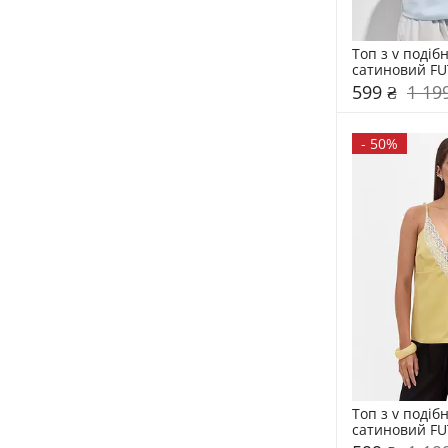
Топ з v подіб
сатиновий FU
599 ₴
1 19
-
50%
Топ з v подіб
сатиновий FU