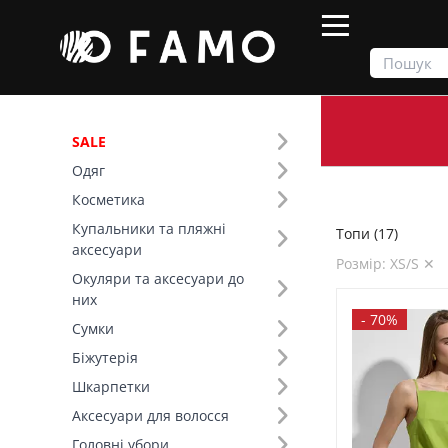
SALE
Одяг
Продукти
Одяг
Верх
Топи
Косметика
Купальники та пляжні
Топи (17)
Фільтр
аксесуари
Розмір: XS/S ✕
Окуляри та аксесуари до
Ціна
них
-
70%
Сумки
SALE
Біжутерія
Шкарпетки
Розмір (9)
Аксесуари для волосся
Основний колір (10)
Головні убори