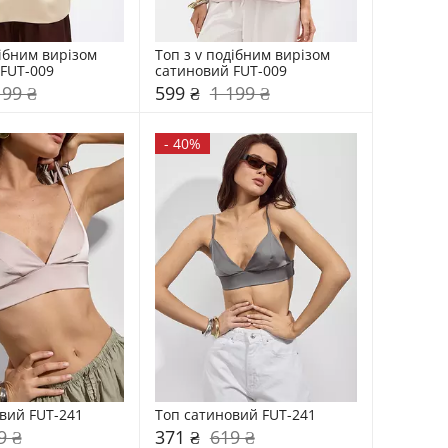
ібним вирізом 
Топ з v подібним вирізом 
FUT-009
сатиновий FUT-009
199 ₴
599 ₴
1 199 ₴
-
40%
вий FUT-241
Топ сатиновий FUT-241
9 ₴
371 ₴
619 ₴