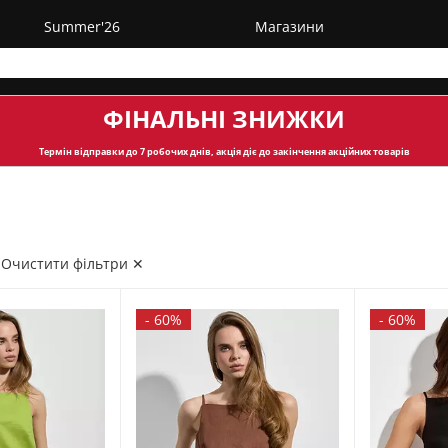
Summer'26
Магазини
ФІНАЛЬНІ ЗНИЖКИ
Термін відправки
до 7 робочих днів, акція діє до закінчення акційних товарів
Очистити фільтри ✕
-
60%
-
60%