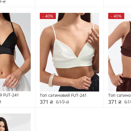
9 ₴
-
40%
-
40%
й FUT-241
Топ сатиновий FUT-241
Топ сатино
₴
371 ₴
619 ₴
371 ₴
61