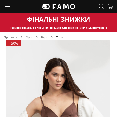
ФІНАЛЬНІ ЗНИЖКИ
Термін відправки
до 7 робочих днів, акція діє до закінчення акційних товарів
Продукти
Одяг
Верх
Топи
-
50%