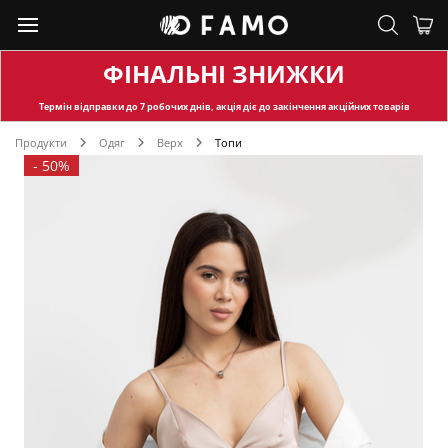
ФІНАЛЬНІ ЗНИЖКИ
Термін відправки
до 7 робочих днів, акція діє до закінчення акційних товарів
Продукти
Одяг
Верх
Топи
-
50%