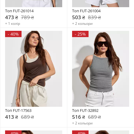
Топ FUT-261014
Топ FUT-261004
473 ₴
789 ₴
503 ₴
839 ₴
+ 1 колір
+ 2 кольори
-
40%
-
25%
Топ FUT-17563
Топ FUT-32892
413 ₴
689 ₴
516 ₴
689 ₴
+ 2 кольори
-
40%
-
40%