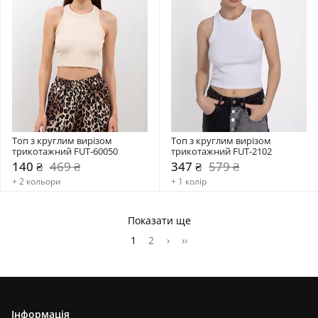
Топ з круглим вирізом 
Топ з круглим вирізом 
трикотажний FUT-60050
трикотажний FUT-2102
140 ₴
469 ₴
347 ₴
579 ₴
+ 2 кольори
+ 1 колір
Показати ще
1
2
›
››
Інформація