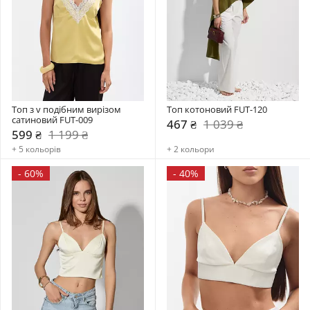
Топ з v подібним вирізом 
Топ котоновий FUT-120
сатиновий FUT-009
467 ₴
1 039 ₴
599 ₴
1 199 ₴
+ 5 кольорів
+ 2 кольори
-
60%
-
40%