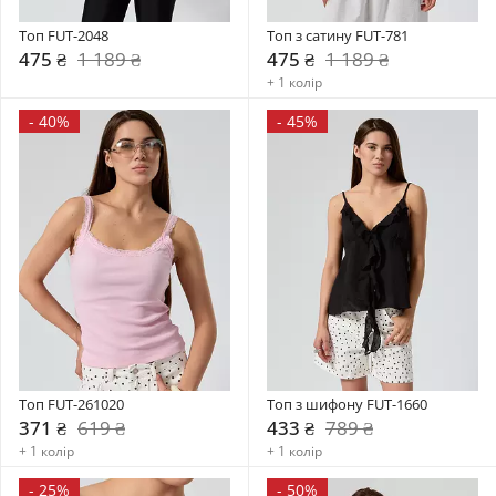
Топ FUT-2048
Топ з сатину FUT-781
475 ₴
1 189 ₴
475 ₴
1 189 ₴
+ 1 колір
-
40%
-
45%
Топ FUT-261020
Топ з шифону FUT-1660
371 ₴
619 ₴
433 ₴
789 ₴
+ 1 колір
+ 1 колір
-
25%
-
50%