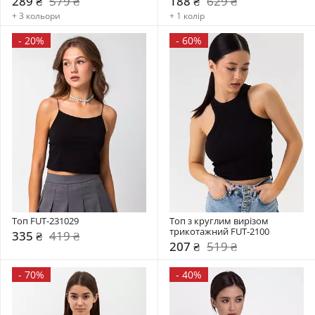
289 ₴
579 ₴
188 ₴
629 ₴
+ 3 кольори
+ 1 колір
-
20%
-
60%
Топ FUT-231029
Топ з круглим вирізом 
трикотажний FUT-2100
335 ₴
419 ₴
207 ₴
519 ₴
-
70%
-
40%