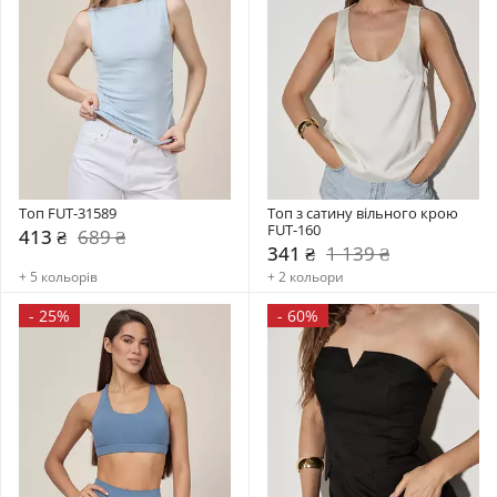
Топ FUT-31589
Топ з сатину вільного крою 
FUT-160
413 ₴
689 ₴
341 ₴
1 139 ₴
+ 5 кольорів
+ 2 кольори
-
25%
-
60%