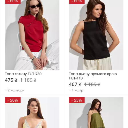
-
60%
-
60%
Топ з сатину FUT-780
Топ з льону прямого крою 
FUT-110
475 ₴
1 189 ₴
467 ₴
1 169 ₴
+ 2 кольори
+ 1 колір
-
50%
-
55%