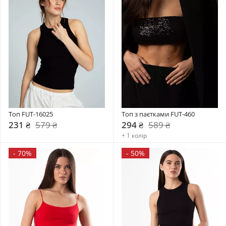
Топ FUT-16025
Топ з паєтками FUT-460
231 ₴
579 ₴
294 ₴
589 ₴
+ 1 колір
-
70%
-
50%