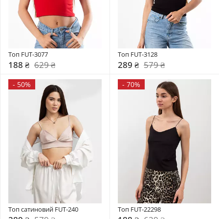
Топ FUT-3077
Топ FUT-3128
188 ₴
629 ₴
289 ₴
579 ₴
-
50%
-
70%
Топ сатиновий FUT-240
Топ FUT-22298