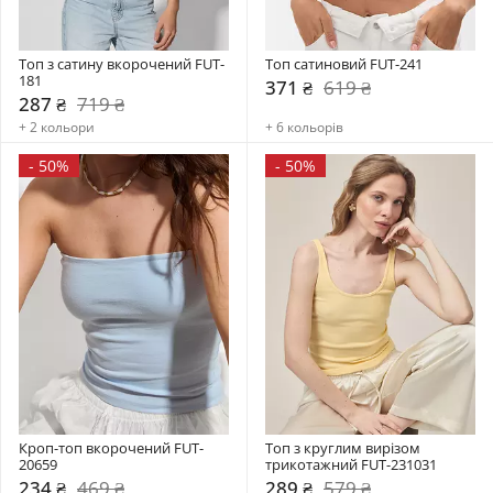
Топ з сатину вкорочений FUT-
Топ сатиновий FUT-241
181
371 ₴
619 ₴
287 ₴
719 ₴
+ 2 кольори
+ 6 кольорів
-
50%
-
50%
Кроп-топ вкорочений FUT-
Топ з круглим вирізом 
20659
трикотажний FUT-231031
234 ₴
469 ₴
289 ₴
579 ₴