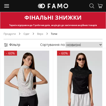
ФІНАЛЬНІ ЗНИЖКИ
Термін відправки
до 7 робочих днів, акція діє до закінчення акційних товарів
Продукти
Одяг
Верх
Топи
Фільтр
Сортування по:
-
60%
-
60%