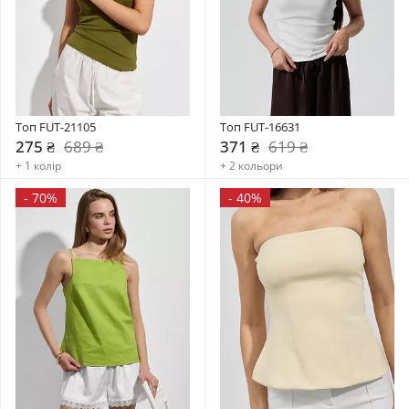
Топ FUT-21105
Топ FUT-16631
275 ₴
689 ₴
371 ₴
619 ₴
+ 1 колір
+ 2 кольори
-
70%
-
40%