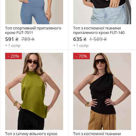
Топ спортивний приталеного 
Топ з костюмної тканини 
крою FUT-7011
приталеного крою FUT-140
591 ₴
789 ₴
635 ₴
1 589 ₴
+ 1 колір
+ 1 колір
-
20%
-
70%
Топ з сатину вільного крою 
Топ з костюмної тканини 