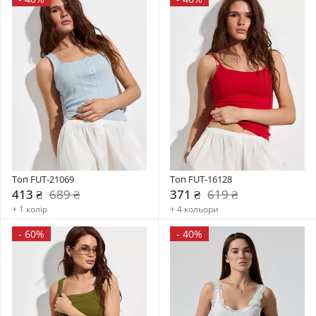
Топ FUT-21069
Топ FUT-16128
413 ₴
689 ₴
371 ₴
619 ₴
+ 1 колір
+ 4 кольори
-
60%
-
40%