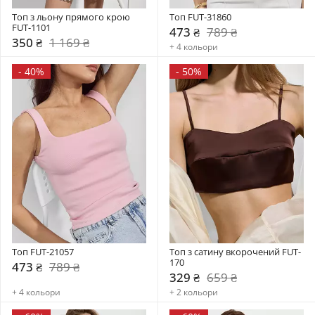
Топ з льону прямого крою 
Топ FUT-31860
FUT-1101
473 ₴
789 ₴
350 ₴
1 169 ₴
+ 4 кольори
-
40%
-
50%
Топ FUT-21057
Топ з сатину вкорочений FUT-
170
473 ₴
789 ₴
329 ₴
659 ₴
+ 4 кольори
+ 2 кольори