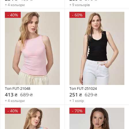
+ 4 кольори
+ 9 кольорів
-
40%
-
60%
Топ FUT-21048
Топ FUT-251024
413 ₴
689 ₴
251 ₴
629 ₴
+ 4 кольори
+ 1 колір
-
40%
-
70%