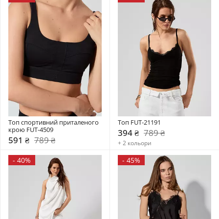
Топ спортивний приталеного 
Топ FUT-21191
крою FUT-4509
394 ₴
789 ₴
591 ₴
789 ₴
+ 2 кольори
-
40%
-
45%