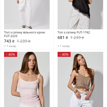
Топ з сатину вільного крою 
Топ з сатину FUT-1742
FUT-2223
681 ₴
1 239 ₴
743 ₴
1 239 ₴
+ 1 колір
+ 1 колір
-
40%
-
40%