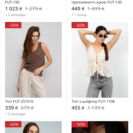
FUT-150
приталеного крою FUT-130
1 023 ₴
1 279 ₴
449 ₴
1 499 ₴
+ 2 кольори
+ 1 колір
-
50%
-
60%
Топ FUT-251016
Топ з шифону FUT-1108
339 ₴
679 ₴
455 ₴
1 139 ₴
+ 2 кольори
-
60%
-
50%