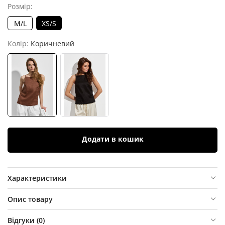
Розмір:
M/L
XS/S
Колір:
Коричневий
Додати в кошик
Характеристики
Опис товару
Відгуки (
0
)