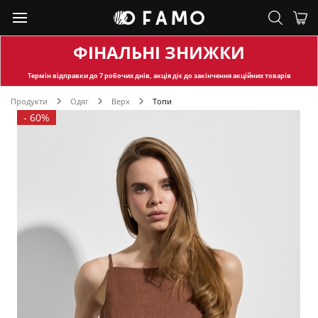
ФІНАЛЬНІ ЗНИЖКИ
Термін відправки
до 7 робочих днів, акція діє до закінчення акційних товарів
Продукти
Одяг
Верх
Топи
-
60%