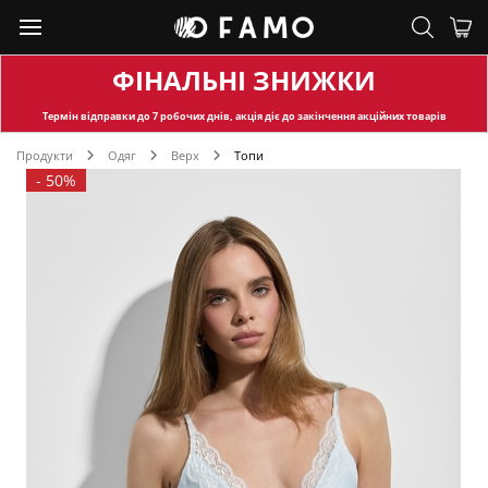
ФІНАЛЬНІ ЗНИЖКИ
Термін відправки
до 7 робочих днів, акція діє до закінчення акційних товарів
Продукти
Одяг
Верх
Топи
-
50%