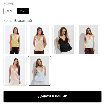
Розмір:
M/L
XS/S
Колір:
Блакитний
Додати в кошик