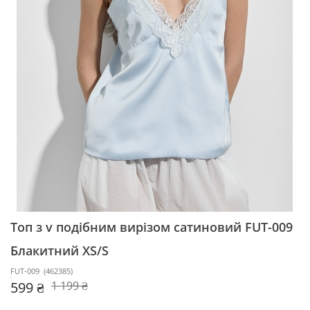
Топ з v подібним вирізом сатиновий FUT-009
Блакитний XS/S
FUT-009
(
462385
)
599 ₴
1 199 ₴