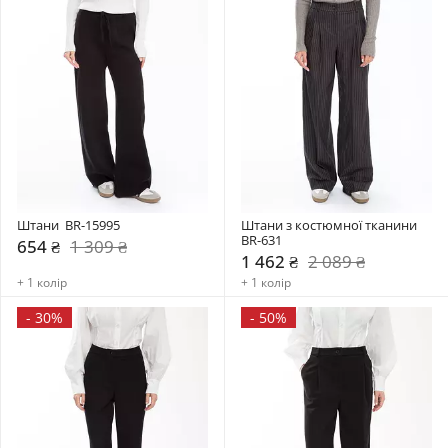
Штани  BR-15995
Штани з костюмної тканини 
BR-631
654 ₴
1 309 ₴
1 462 ₴
2 089 ₴
+ 1 колір
+ 1 колір
-
30%
-
50%