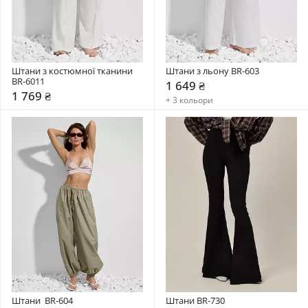
Штани з костюмної тканини 
Штани з льону BR-603
BR-6011
1 649 ₴
1 769 ₴
+ 3 кольори
Штани  BR-604
Штани BR-730