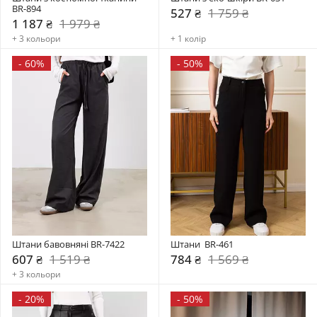
BR-894
527 ₴
1 759 ₴
1 187 ₴
1 979 ₴
+ 3 кольори
+ 1 колір
-
60%
-
50%
Штани бавовняні BR-7422
Штани  BR-461
607 ₴
1 519 ₴
784 ₴
1 569 ₴
+ 3 кольори
-
20%
-
50%