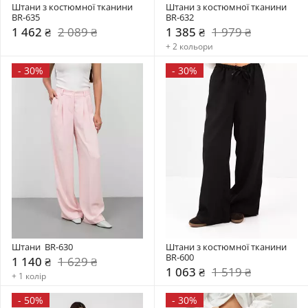
Штани з костюмної тканини 
Штани з костюмної тканини 
BR-635
BR-632
1 462 ₴
2 089 ₴
1 385 ₴
1 979 ₴
+ 2 кольори
-
30%
-
30%
Штани  BR-630
Штани з костюмної тканини 
BR-600
1 140 ₴
1 629 ₴
1 063 ₴
1 519 ₴
+ 1 колір
-
50%
-
30%