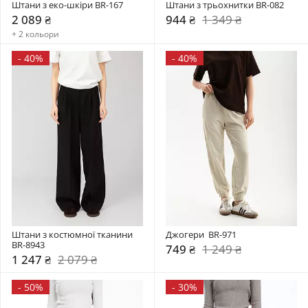
Штани з еко-шкіри BR-167
Штани з трьохнитки BR-082
2 089 ₴
944 ₴
1 349 ₴
+ 2 кольори
-
40%
-
40%
Штани з костюмної тканини 
Джогери  BR-971
BR-8943
749 ₴
1 249 ₴
1 247 ₴
2 079 ₴
-
50%
-
30%