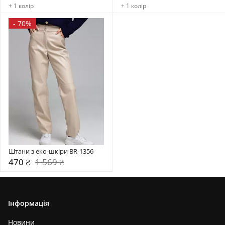
+ 1 колір
+ 1 колір
-
70%
Штани з еко-шкіри BR-1356
470 ₴
1 569 ₴
Інформація
Новини