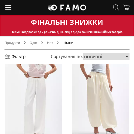
ФІНАЛЬНІ ЗНИЖКИ
Термін відправки
до 7 робочих днів, акція діє до закінчення акційних товарів
Продукти
Одяг
Низ
Штани
Фільтр
Сортування по: