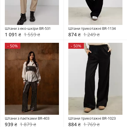
Штани з еко-шкіри BR-531
Штани трикотажні BR-1134
1 091 ₴
1 559 ₴
874 ₴
1 249 ₴
-
50%
-
50%
Штани з паєтками BR-403
Штани трикотажні BR-1023
939 ₴
1 879 ₴
884 ₴
1 769 ₴