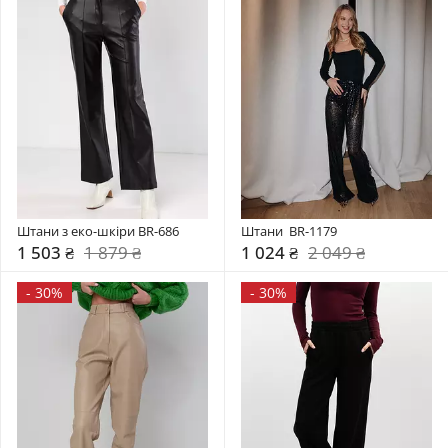
Штани з еко-шкіри BR-686
Штани  BR-1179
1 503 ₴
1 879 ₴
1 024 ₴
2 049 ₴
-
30%
-
30%