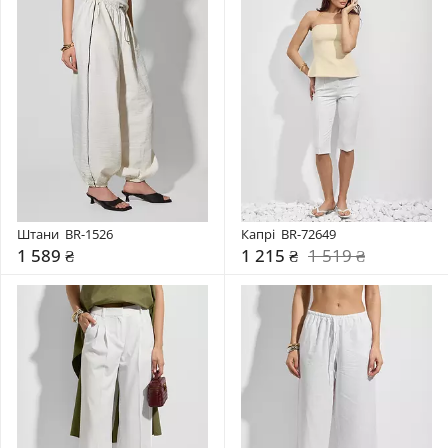
Штани  BR-1526
Капрі  BR-72649
1 589 ₴
1 215 ₴
1 519 ₴