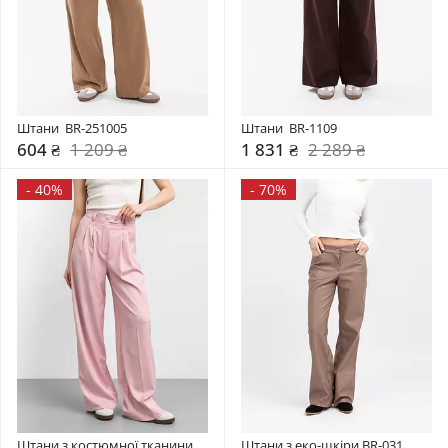
Штани  BR-251005
Штани  BR-1109
604 ₴
1 209 ₴
1 831 ₴
2 289 ₴
-
40%
-
70%
Штани з костюмної тканини 
Штани з еко-шкіри BR-031