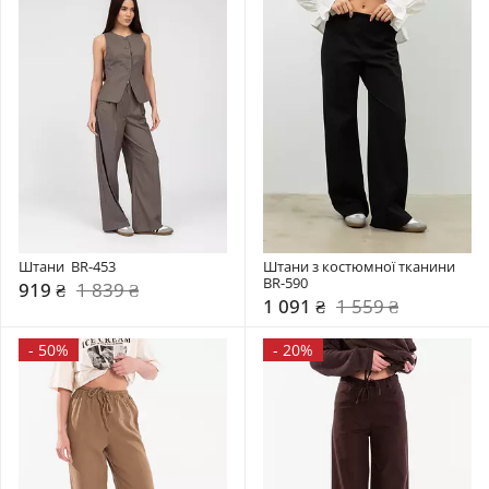
Штани  BR-453
Штани з костюмної тканини 
BR-590
919 ₴
1 839 ₴
1 091 ₴
1 559 ₴
-
50%
-
20%