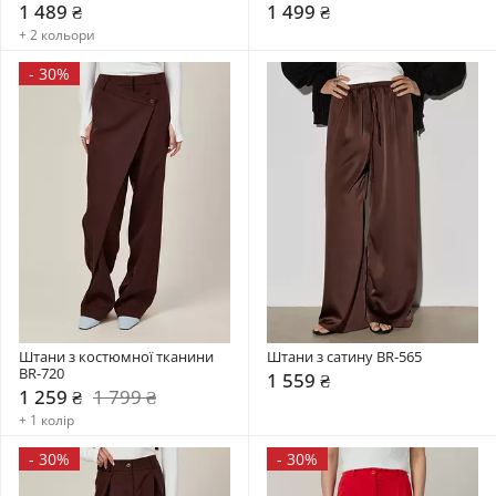
1 489 ₴
1 499 ₴
+ 2 кольори
-
30%
Штани з костюмної тканини 
Штани з сатину BR-565
BR-720
1 559 ₴
1 259 ₴
1 799 ₴
+ 1 колір
-
30%
-
30%