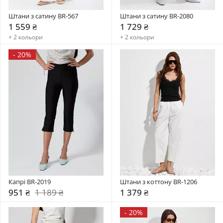
Штани з сатину BR-567
Штани з сатину BR-2080
1 559 ₴
1 729 ₴
+ 2 кольори
+ 2 кольори
-
20%
Капрі BR-2019
Штани з коттону BR-1206
951 ₴
1 189 ₴
1 379 ₴
-
20%