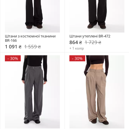
Штани з костюмної тканини 
Штани утеплені BR-472
BR-166
864 ₴
1 729 ₴
1 091 ₴
1 559 ₴
+ 1 колір
-
30%
-
30%