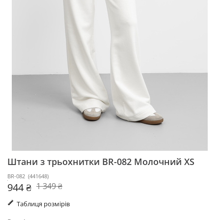
Штани з трьохнитки BR-082
Молочний XS
BR-082
(
441648
)
944 ₴
1 349 ₴
Таблиця розмірів