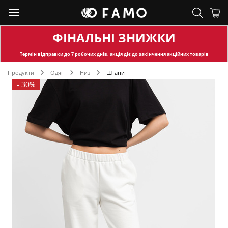
ФІНАЛЬНІ ЗНИЖКИ
Термін відправки
до 7 робочих днів, акція діє до закінчення акційних товарів
Продукти
Одяг
Низ
Штани
-
30%