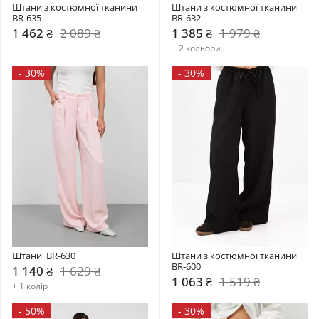
Штани з костюмної тканини 
Штани з костюмної тканини 
BR-635
BR-632
1 462 ₴
2 089 ₴
1 385 ₴
1 979 ₴
+ 2 кольори
-
30%
-
30%
Штани  BR-630
Штани з костюмної тканини 
BR-600
1 140 ₴
1 629 ₴
1 063 ₴
1 519 ₴
+ 1 колір
-
50%
-
30%