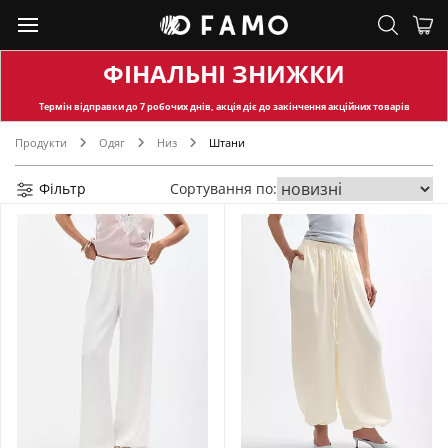
ФІНАЛЬНІ ЗНИЖКИ
Термін відправки
до 7 робочих днів, акція діє до закінчення акційних товарів
Продукти
Одяг
Низ
Штани
Фільтр
Сортування по: