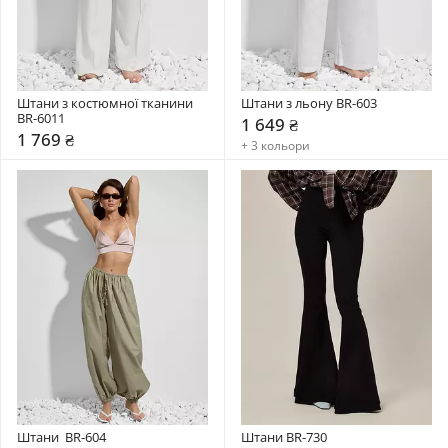
Штани з костюмної тканини 
Штани з льону BR-603
BR-6011
1 649 ₴
1 769 ₴
+ 3 кольори
Штани  BR-604
Штани BR-730