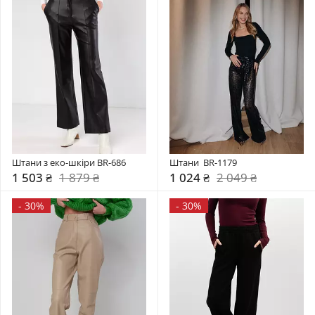
Штани з еко-шкіри BR-686
Штани  BR-1179
1 503 ₴
1 879 ₴
1 024 ₴
2 049 ₴
-
30%
-
30%