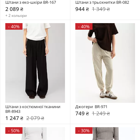
Штани з еко-шкіри BR-167
Штани з трьохнитки BR-082
2 089 ₴
944 ₴
1 349 ₴
+ 2 кольори
-
40%
-
40%
Штани з костюмної тканини 
Джогери  BR-971
BR-8943
749 ₴
1 249 ₴
1 247 ₴
2 079 ₴
-
50%
-
30%