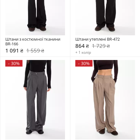
Штани з костюмної тканини 
Штани утеплені BR-472
BR-166
864 ₴
1 729 ₴
1 091 ₴
1 559 ₴
+ 1 колір
-
30%
-
30%