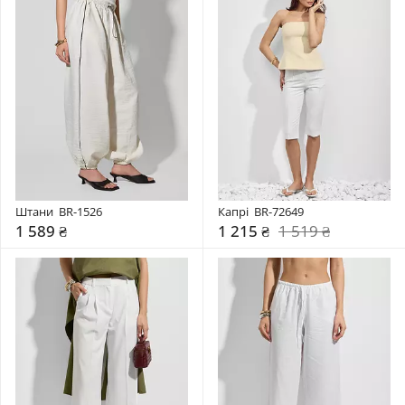
Штани  BR-1526
Капрі  BR-72649
1 589 ₴
1 215 ₴
1 519 ₴