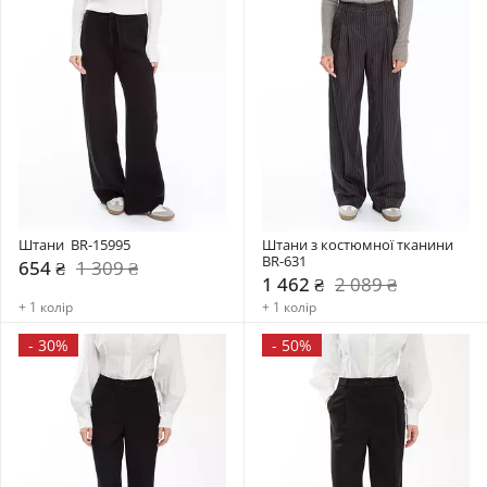
Штани  BR-15995
Штани з костюмної тканини 
BR-631
654 ₴
1 309 ₴
1 462 ₴
2 089 ₴
+ 1 колір
+ 1 колір
-
30%
-
50%