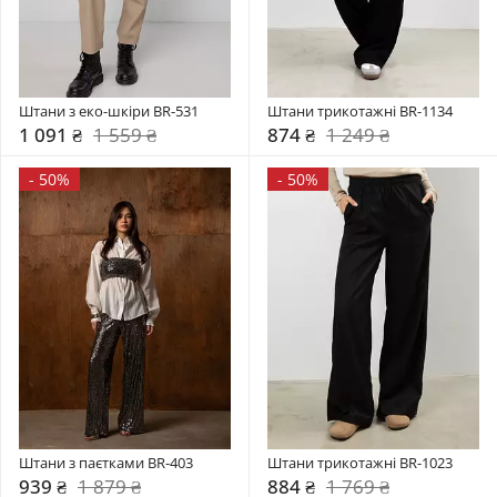
Штани з еко-шкіри BR-531
Штани трикотажні BR-1134
1 091 ₴
1 559 ₴
874 ₴
1 249 ₴
-
50%
-
50%
Штани з паєтками BR-403
Штани трикотажні BR-1023
939 ₴
1 879 ₴
884 ₴
1 769 ₴