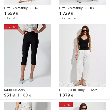
Штани з сатину BR-567
Штани з сатину BR-2080
1 559 ₴
1 729 ₴
+ 1 колір
+ 2 кольори
-
20%
Капрі BR-2019
Штани з коттону BR-1206
951 ₴
1 189 ₴
1 379 ₴
-
20%