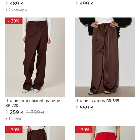
1 489 ₴
1 499 ₴
+ 2 кольори
-
30%
Штани з костюмної тканини 
Штани з сатину BR-565
BR-720
1 559 ₴
1 259 ₴
1 799 ₴
+ 1 колір
-
30%
-
30%