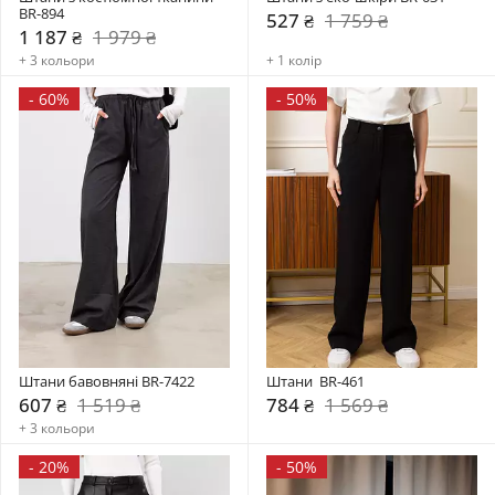
BR-894
527 ₴
1 759 ₴
1 187 ₴
1 979 ₴
+ 3 кольори
+ 1 колір
-
60%
-
50%
Штани бавовняні BR-7422
Штани  BR-461
607 ₴
1 519 ₴
784 ₴
1 569 ₴
+ 3 кольори
-
20%
-
50%