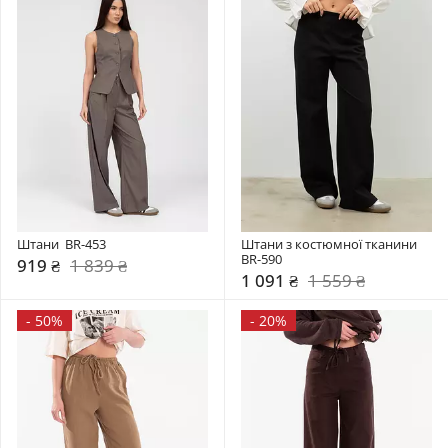
Штани  BR-453
Штани з костюмної тканини 
BR-590
919 ₴
1 839 ₴
1 091 ₴
1 559 ₴
-
50%
-
20%