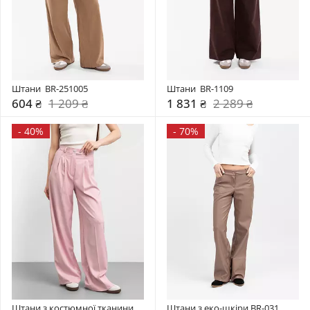
Штани  BR-251005
Штани  BR-1109
604 ₴
1 209 ₴
1 831 ₴
2 289 ₴
-
40%
-
70%
Штани з костюмної тканини 
Штани з еко-шкіри BR-031