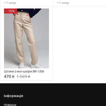
+ 1 колір
+ 1 колір
-
70%
Штани з еко-шкіри BR-1356
470 ₴
1 569 ₴
Інформація
Новини