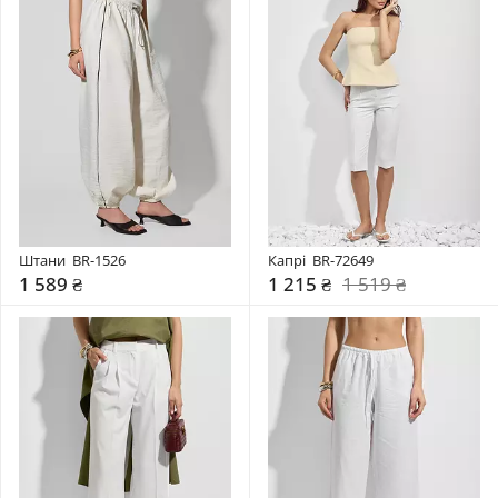
Штани  BR-1526
Капрі  BR-72649
1 589 ₴
1 215 ₴
1 519 ₴