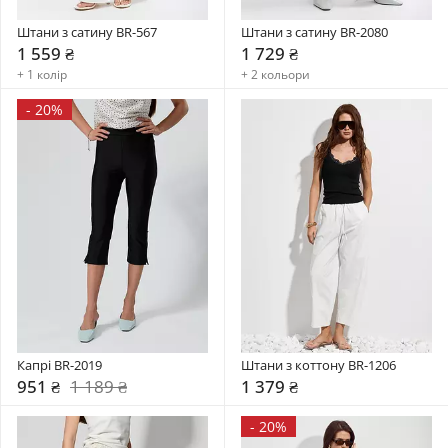
Штани з сатину BR-567
Штани з сатину BR-2080
1 559 ₴
1 729 ₴
+ 1 колір
+ 2 кольори
-
20%
Капрі BR-2019
Штани з коттону BR-1206
951 ₴
1 189 ₴
1 379 ₴
-
20%