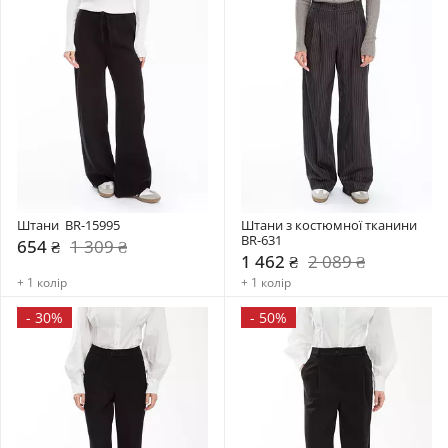
Штани  BR-15995
Штани з костюмної тканини 
BR-631
654 ₴
1 309 ₴
1 462 ₴
2 089 ₴
+ 1 колір
+ 1 колір
-
30%
-
50%