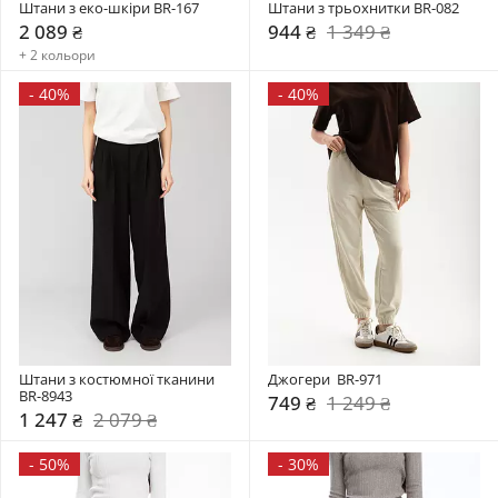
Штани з еко-шкіри BR-167
Штани з трьохнитки BR-082
2 089 ₴
944 ₴
1 349 ₴
+ 2 кольори
-
40%
-
40%
Штани з костюмної тканини 
Джогери  BR-971
BR-8943
749 ₴
1 249 ₴
1 247 ₴
2 079 ₴
-
50%
-
30%