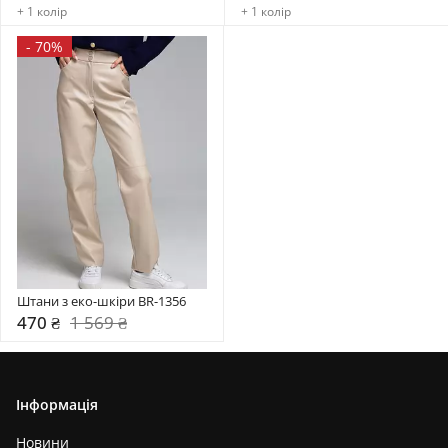
+ 1 колір
+ 1 колір
-
70%
Штани з еко-шкіри BR-1356
470 ₴
1 569 ₴
Інформація
Новини