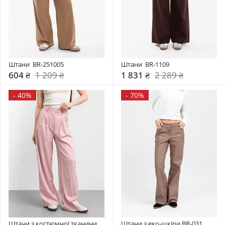
Штани  BR-251005
Штани  BR-1109
604 ₴
1 209 ₴
1 831 ₴
2 289 ₴
-
40%
-
70%
Штани з костюмної тканини 
Штани з еко-шкіри BR-031