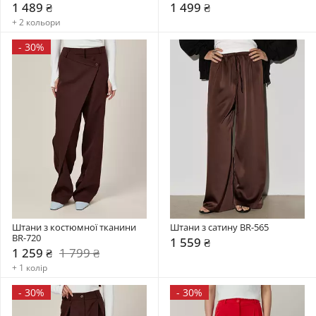
1 489 ₴
1 499 ₴
+ 2 кольори
-
30%
Штани з костюмної тканини 
Штани з сатину BR-565
BR-720
1 559 ₴
1 259 ₴
1 799 ₴
+ 1 колір
-
30%
-
30%