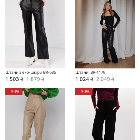
Штани з еко-шкіри BR-686
Штани  BR-1179
1 503 ₴
1 879 ₴
1 024 ₴
2 049 ₴
-
30%
-
30%