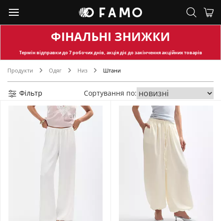
ФІНАЛЬНІ ЗНИЖКИ
Термін відправки
до 7 робочих днів, акція діє до закінчення акційних товарів
Продукти
Одяг
Низ
Штани
Фільтр
Сортування по: