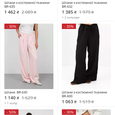
Штани з костюмної тканини 
Штани з костюмної тканини 
BR-635
BR-632
1 462 ₴
2 089 ₴
1 385 ₴
1 979 ₴
+ 2 кольори
-
30%
-
30%
Штани  BR-630
Штани з костюмної тканини 
BR-600
1 140 ₴
1 629 ₴
1 063 ₴
1 519 ₴
+ 1 колір
-
50%
-
30%