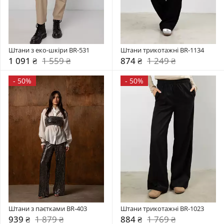
Штани з еко-шкіри BR-531
Штани трикотажні BR-1134
1 091 ₴
1 559 ₴
874 ₴
1 249 ₴
-
50%
-
50%
Штани з паєтками BR-403
Штани трикотажні BR-1023
939 ₴
1 879 ₴
884 ₴
1 769 ₴