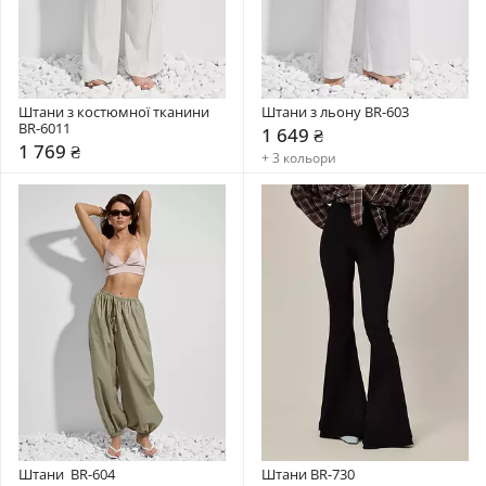
Штани з костюмної тканини 
Штани з льону BR-603
BR-6011
1 649 ₴
1 769 ₴
+ 3 кольори
Штани  BR-604
Штани BR-730