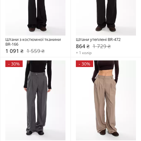
Штани з костюмної тканини 
Штани утеплені BR-472
BR-166
864 ₴
1 729 ₴
1 091 ₴
1 559 ₴
+ 1 колір
-
30%
-
30%