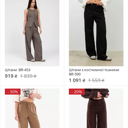
Штани  BR-453
Штани з костюмної тканини 
BR-590
919 ₴
1 839 ₴
1 091 ₴
1 559 ₴
-
50%
-
20%