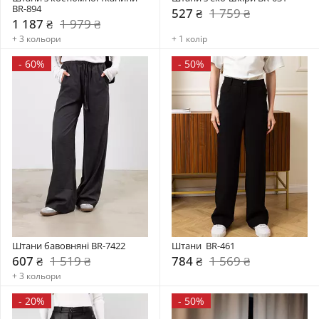
BR-894
527 ₴
1 759 ₴
1 187 ₴
1 979 ₴
+ 3 кольори
+ 1 колір
-
60%
-
50%
Штани бавовняні BR-7422
Штани  BR-461
607 ₴
1 519 ₴
784 ₴
1 569 ₴
+ 3 кольори
-
20%
-
50%