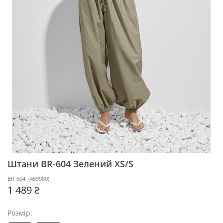
Штани BR-604
Зелений XS/S
BR-604
(
459980
)
1 489 ₴
Розмір: