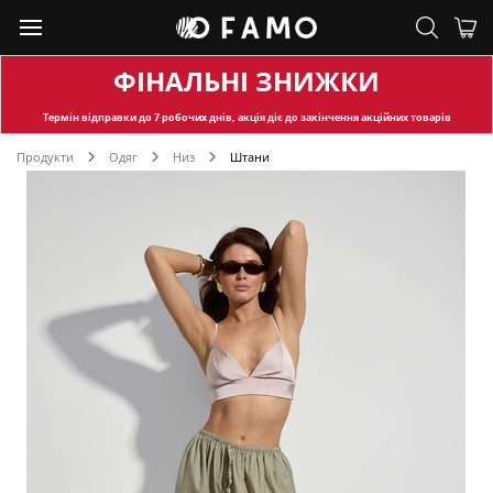
ФІНАЛЬНІ ЗНИЖКИ
Термін відправки
до 7 робочих днів, акція діє до закінчення акційних товарів
Продукти
Одяг
Низ
Штани