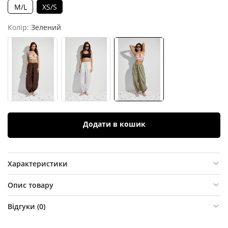
M/L
XS/S
Колір:
Зелений
Додати в кошик
Характеристики
Опис товару
Відгуки (
0
)