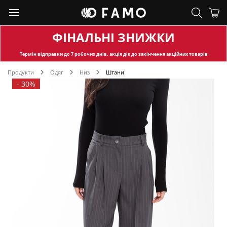
ФІНАЛЬНІ ЗНИЖКИ
Термін відправки
до 7 робочих днів, акція діє до закінчення акційних товарів
Продукти
Одяг
Низ
Штани
-
30%