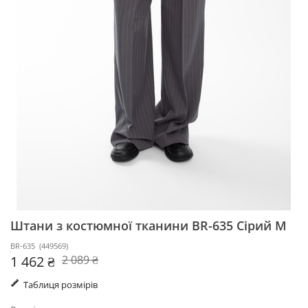
Штани з костюмної тканини BR-635
Сірий M
BR-635
(
449569
)
1 462 ₴
2 089 ₴
Таблиця розмірів