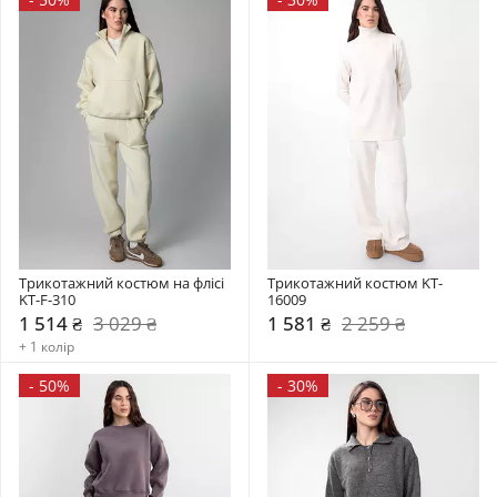
Трикотажний костюм на флісі 
Трикотажний костюм KT-
KT-F-310
16009
1 514 ₴
3 029 ₴
1 581 ₴
2 259 ₴
+ 1 колір
-
50%
-
30%