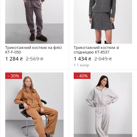
Трикотажний костюм на флісі 
Трикотажний костюм зі 
KT-F-050
спідницею KT-8537
1 284 ₴
2 569 ₴
1 434 ₴
2 049 ₴
+ 1 колір
-
30%
-
40%