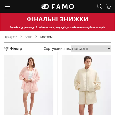
ФІНАЛЬНІ ЗНИЖКИ
Термін відправки
до 7 робочих днів, акція діє до закінчення акційних товарів
Продукти
Одяг
Костюми
Фільтр
Сортування по: