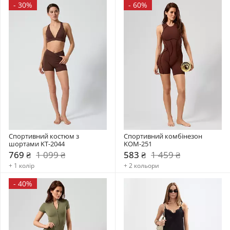
-
30%
-
60%
Спортивний костюм з 
Спортивний комбінезон    
шортами KT-2044
KOM-251
769 ₴
1 099 ₴
583 ₴
1 459 ₴
+ 1 колір
+ 2 кольори
-
40%