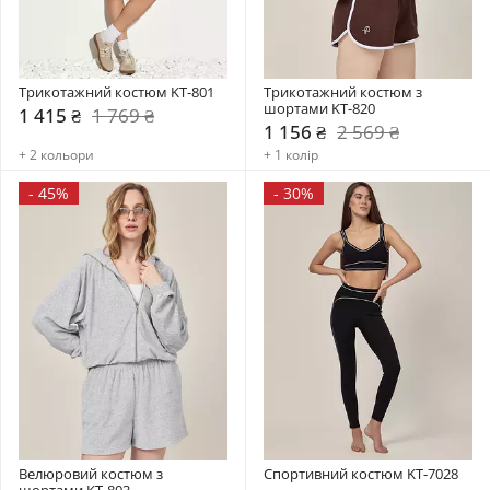
Трикотажний костюм KT-801
Трикотажний костюм з 
шортами KT-820
1 415 ₴
1 769 ₴
1 156 ₴
2 569 ₴
+ 2 кольори
+ 1 колір
-
45%
-
30%
Велюровий костюм з 
Спортивний костюм KT-7028
шортами KT-803