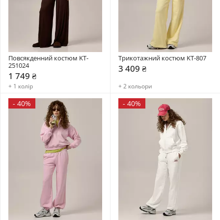
Повсякденний костюм KT-
Трикотажний костюм KT-807
251024
3 409 ₴
1 749 ₴
+ 1 колір
+ 2 кольори
-
40%
-
40%