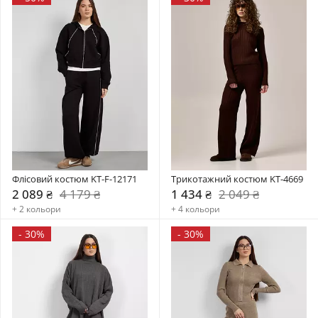
Флісовий костюм KT-F-12171
Трикотажний костюм KT-4669
2 089 ₴
4 179 ₴
1 434 ₴
2 049 ₴
+ 2 кольори
+ 4 кольори
-
30%
-
30%