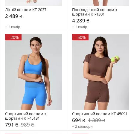
Літній костюм KT-2037
Повсякденний костюм з 
шортами KT-1301
2 489 ₴
4 289 ₴
+ 1 колір
+ 1 колір
-
20%
-
50%
Спортивний костюм з 
Спортивний костюм KT-45091
шортами KT-45131
694 ₴
1 389 ₴
791 ₴
989 ₴
+ 2 кольори