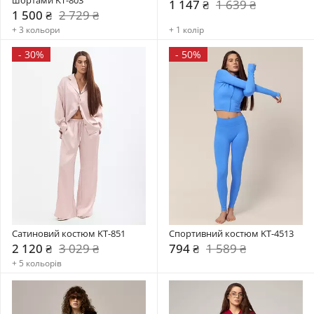
1 147 ₴
1 639 ₴
1 500 ₴
2 729 ₴
+ 3 кольори
+ 1 колір
-
30%
-
50%
Сатиновий костюм KT-851
Спортивний костюм KT-4513
2 120 ₴
3 029 ₴
794 ₴
1 589 ₴
+ 5 кольорів