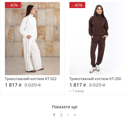
-
40%
-
40%
Трикотажний костюм KT-522
Трикотажний костюм KT-250
1 817 ₴
3 029 ₴
1 817 ₴
3 029 ₴
+ 1 колір
Показати ще
1
2
›
››