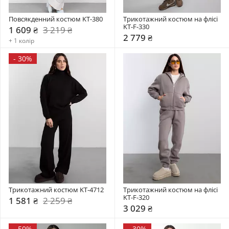
Повсякденний костюм KT-380
Трикотажний костюм на флісі 
KT-F-330
1 609 ₴
3 219 ₴
2 779 ₴
+ 1 колір
-
30%
Трикотажний костюм KT-4712
Трикотажний костюм на флісі 
KT-F-320
1 581 ₴
2 259 ₴
3 029 ₴
-
50%
-
30%