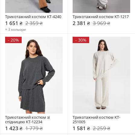
Трикотажний костюм KT-4240
Трикотажний костюм KT-1217
1 651 ₴
2 359 ₴
2 381 ₴
3 969 ₴
+ 3 кольори
-
20%
-
30%
Трикотажний костюм зі 
Трикотажний костюм KT-
спідницею KT-12234
251005
1 423 ₴
1 779 ₴
1 581 ₴
2 259 ₴