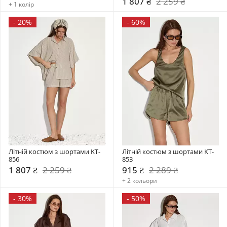
1 807 ₴
2 259 ₴
+ 1 колір
-
20%
-
60%
Літній костюм з шортами KT-
Літній костюм з шортами KT-
856
853
1 807 ₴
2 259 ₴
915 ₴
2 289 ₴
+ 2 кольори
-
30%
-
50%