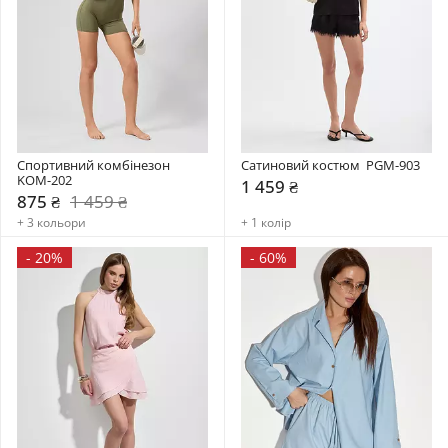
Спортивний комбінезон    
Сатиновий костюм  PGM-903
KOM-202
1 459 ₴
875 ₴
1 459 ₴
+ 3 кольори
+ 1 колір
-
20%
-
60%