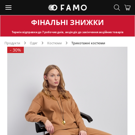
ФІНАЛЬНІ ЗНИЖКИ
Термін відправки
до 7 робочих днів, акція діє до закінчення акційних товарів
Продукти
Одяг
Костюми
Трикотажні костюми
-
30%