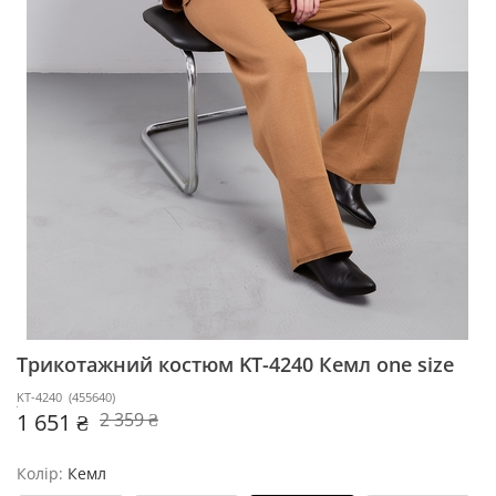
Трикотажний костюм KT-4240
Кемл one size
KT-4240
(
455640
)
1 651 ₴
2 359 ₴
Колір:
Кемл