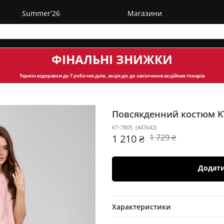
Summer'26
Магазини
ФІНАЛЬНІ ЗНИЖКИ
Термін відправки
до 7 робочих днів, акція діє до закінчення акційних товарів
Повсякденний костюм K
KT-7805
(
447642
)
1 210 ₴
1 729 ₴
Додат
Характеристики