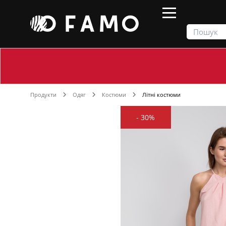
Продукти
Одяг
Костюми
Літні костюми
-
30%