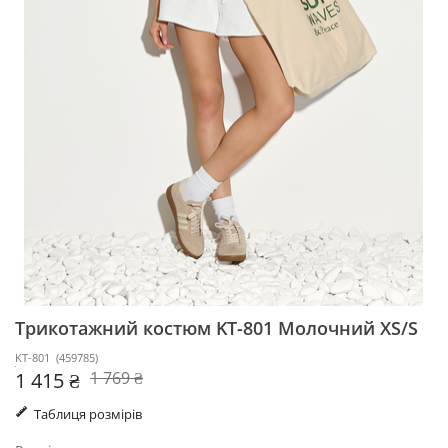
Трикотажний костюм KT-801
Молочний XS/S
KT-801
(
459785
)
1 415 ₴
1 769 ₴
Таблиця розмірів