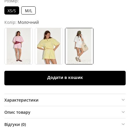
Розмір:
XS/S
M/L
Колір:
Молочний
Додати в кошик
Характеристики
Опис товару
Відгуки (
0
)