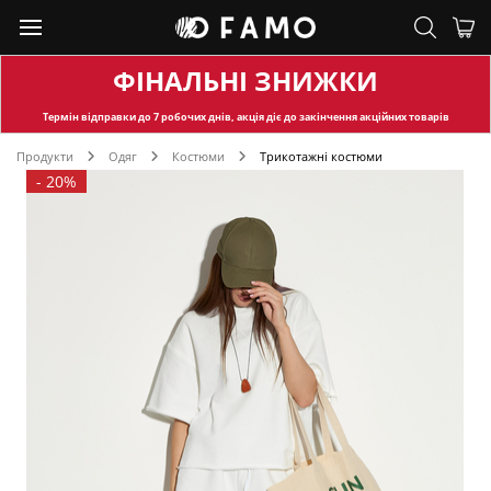
ФІНАЛЬНІ ЗНИЖКИ
Термін відправки
до 7 робочих днів, акція діє до закінчення акційних товарів
Продукти
Одяг
Костюми
Трикотажні костюми
-
20%