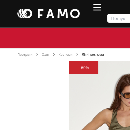
Продукти
Одяг
Костюми
Літні костюми
-
60%