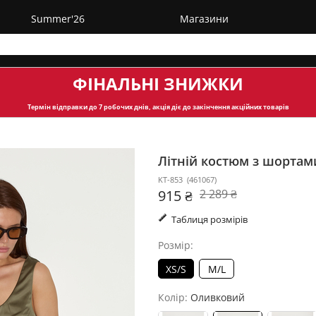
Summer'26
Магазини
ФІНАЛЬНІ ЗНИЖКИ
Термін відправки
до 7 робочих днів, акція діє до закінчення акційних товарів
Літній костюм з шортам
KT-853
(
461067
)
915 ₴
2 289 ₴
Таблиця розмірів
Розмір:
XS/S
M/L
Колір:
Оливковий