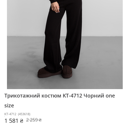
Трикотажний костюм KT-4712
Чорний one
size
KT-4712
(
453618
)
1 581 ₴
2 259 ₴