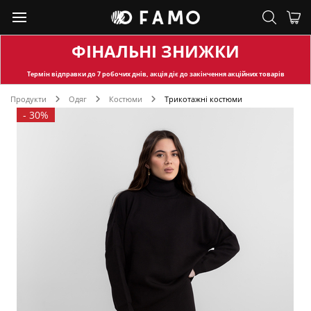
ФІНАЛЬНІ ЗНИЖКИ
Термін відправки
до 7 робочих днів, акція діє до закінчення акційних товарів
Продукти
Одяг
Костюми
Трикотажні костюми
-
30%