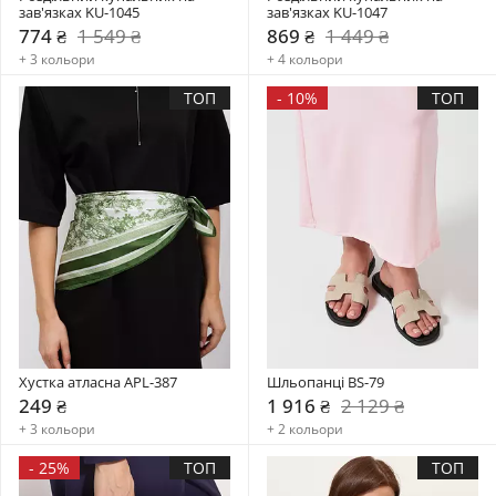
зав'язках KU-1045
зав'язках KU-1047
774 ₴
1 549 ₴
869 ₴
1 449 ₴
+ 3 кольори
+ 4 кольори
ТОП
-
10%
ТОП
Хустка атласна APL-387
Шльопанці BS-79
249 ₴
1 916 ₴
2 129 ₴
+ 3 кольори
+ 2 кольори
-
25%
ТОП
ТОП