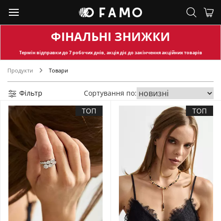
ФІНАЛЬНІ ЗНИЖКИ
Термін відправки
до 7 робочих днів, акція діє до закінчення акційних товарів
Продукти
Товари
Фільтр
Сортування по:
ТОП
ТОП