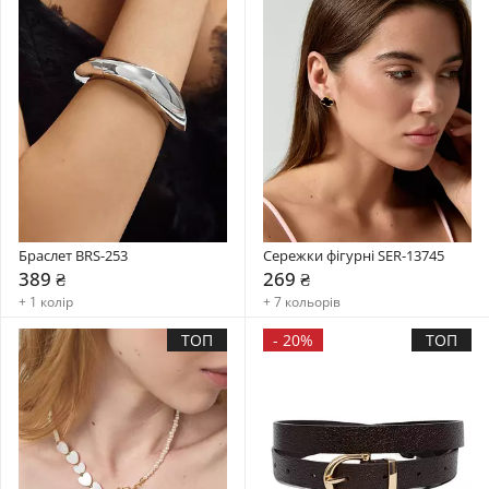
Браслет BRS-253
Сережки фігурні SER-13745
389 ₴
269 ₴
+ 1 колір
+ 7 кольорів
ТОП
-
20%
ТОП