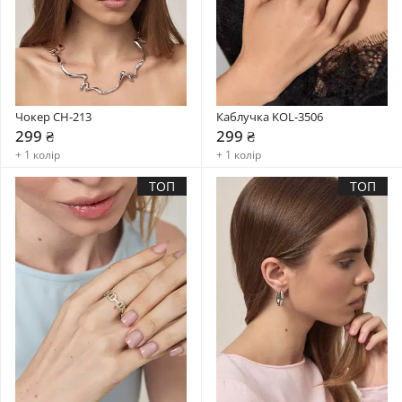
Чокер CH-213
Каблучка KOL-3506
299 ₴
299 ₴
+ 1 колір
+ 1 колір
ТОП
ТОП