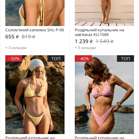
Солом'яний капелюх SHL-P-06
Роздільний купальник на 
зав'язках KU-1049
655 ₴
819 ₴
1 239 ₴
1 549 ₴
+ 3 кольори
+ 3 кольори
-
50%
ТОП
-
40%
ТОП
Роздільний купальник на 
Роздільний купальник на 