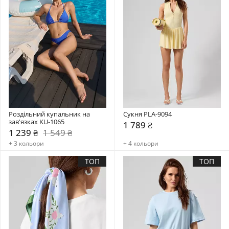
Роздільний купальник на 
Сукня PLA-9094
зав'язках KU-1065
1 789 ₴
1 239 ₴
1 549 ₴
+ 3 кольори
+ 4 кольори
ТОП
ТОП