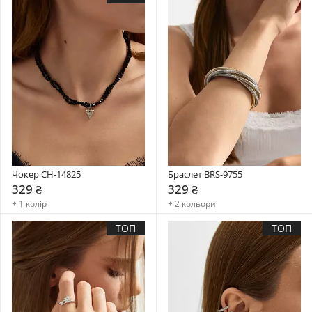
Чокер CH-14825
Браслет BRS-9755
329 ₴
329 ₴
+ 1 колір
+ 2 кольори
ТОП
ТОП