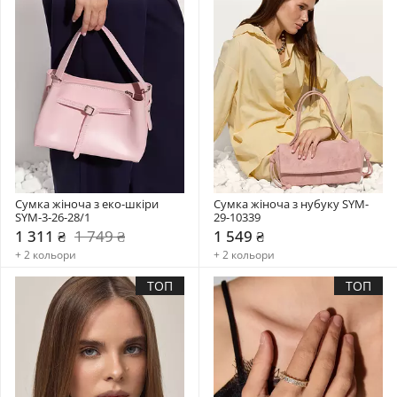
Сумка жіноча з еко-шкіри 
Сумка жіноча з нубуку SYM-
SYM-3-26-28/1
29-10339
1 311 ₴
1 749 ₴
1 549 ₴
+ 2 кольори
+ 2 кольори
ТОП
ТОП