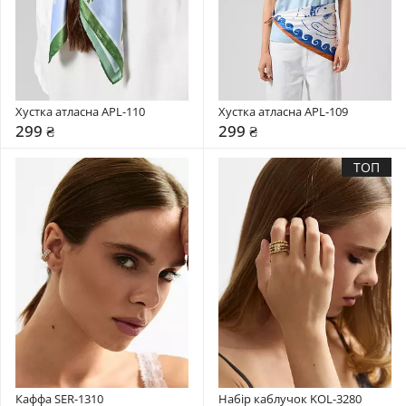
Хустка атласна APL-110
Хустка атласна APL-109
299 ₴
299 ₴
ТОП
Каффа SER-1310
Набір каблучок KOL-3280