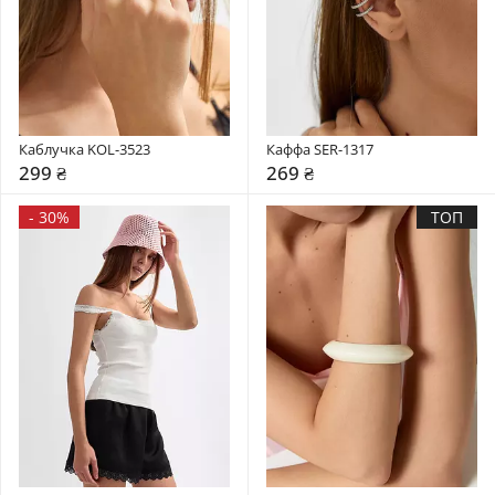
Каблучка KOL-3523
Каффа SER-1317
299 ₴
269 ₴
-
30%
ТОП