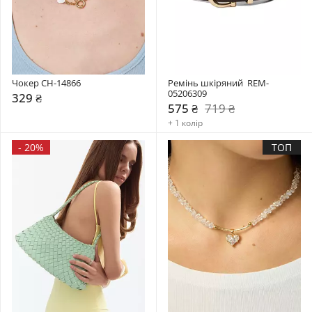
Чокер CH-14866
Ремінь шкіряний  REM-
05206309
329 ₴
575 ₴
719 ₴
+ 1 колір
-
20%
ТОП