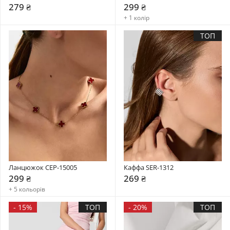
279 ₴
299 ₴
+ 1 колір
ТОП
Ланцюжок CEP-15005
Каффа SER-1312
299 ₴
269 ₴
+ 5 кольорів
-
15%
ТОП
-
20%
ТОП