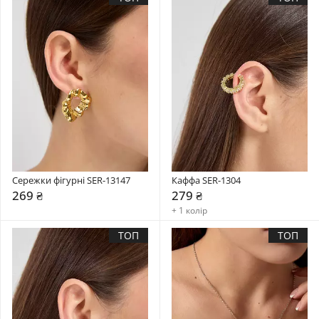
Сережки фігурні SER-13147
Каффа SER-1304
269 ₴
279 ₴
+ 1 колір
ТОП
ТОП