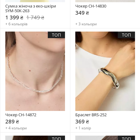
Сумка жіноча з еко-шкіри 
Чокер CH-14830
SYM-50К-263
349 ₴
1 399 ₴
1 749 ₴
+ 6 кольорів
+ 3 кольори
ТОП
ТОП
Чокер CH-14872
Браслет BRS-252
289 ₴
369 ₴
+ 4 кольори
+ 1 колір
ТОП
ТОП