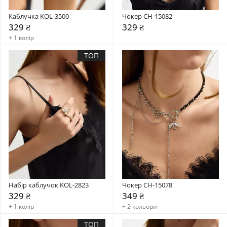
Каблучка KOL-3500
Чокер CH-15082
329 ₴
329 ₴
+ 1 колір
ТОП
Набір каблучок KOL-2823
Чокер CH-15078
329 ₴
349 ₴
+ 1 колір
+ 2 кольори
ТОП