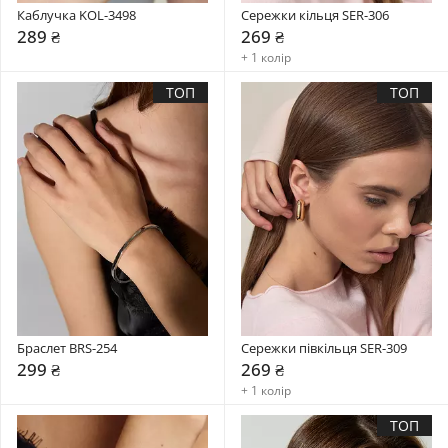
Каблучка KOL-3498
Сережки кільця SER-306
289 ₴
269 ₴
+ 1 колір
ТОП
ТОП
Браслет BRS-254
Сережки півкільця SER-309
299 ₴
269 ₴
+ 1 колір
ТОП