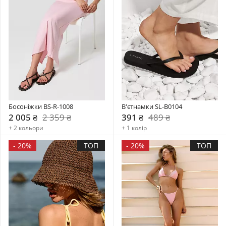
Босоніжки BS-R-1008
В'єтнамки SL-B0104
2 005 ₴
2 359 ₴
391 ₴
489 ₴
+ 2 кольори
+ 1 колір
-
20%
ТОП
-
20%
ТОП