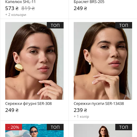
Капелюх SHL-11
Браслет BRS-205
573 ₴
819 ₴
249 ₴
+ 2 кольори
ТОП
ТОП
Сережки фігурні SER-308
Сережки пусети SER-13438
249 ₴
239 ₴
+ 1 колір
-
20%
ТОП
ТОП