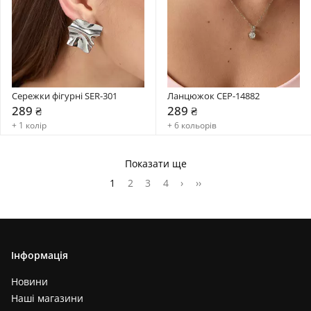
Сережки фігурні SER-301
Ланцюжок CEP-14882
289 ₴
289 ₴
+ 1 колір
+ 6 кольорів
Показати ще
1
2
3
4
›
››
Інформація
Новини
Наші магазини