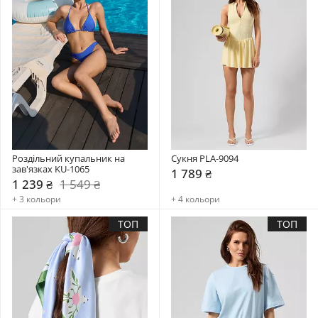
Роздільний купальник на 
Сукня PLA-9094
зав'язках KU-1065
1 789 ₴
1 239 ₴
1 549 ₴
+ 3 кольори
+ 4 кольори
ТОП
ТОП