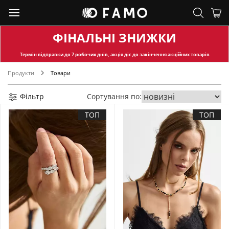
ФІНАЛЬНІ ЗНИЖКИ
Термін відправки
до 7 робочих днів, акція діє до закінчення акційних товарів
Продукти
Товари
Фільтр
Сортування по:
ТОП
ТОП