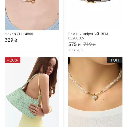
Чокер CH-14866
Ремінь шкіряний  REM-
05206309
329 ₴
575 ₴
719 ₴
+ 1 колір
-
20%
ТОП