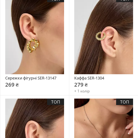
Сережки фігурні SER-13147
Каффа SER-1304
269 ₴
279 ₴
+ 1 колір
ТОП
ТОП