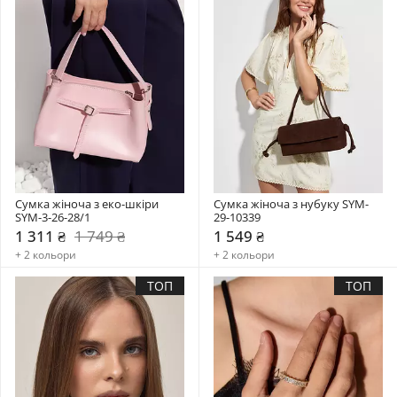
Сумка жіноча з еко-шкіри 
Сумка жіноча з нубуку SYM-
SYM-3-26-28/1
29-10339
1 311 ₴
1 749 ₴
1 549 ₴
+ 2 кольори
+ 2 кольори
ТОП
ТОП