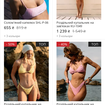
Солом'яний капелюх SHL-P-06
Роздільний купальник на 
зав'язках KU-1049
655 ₴
819 ₴
1 239 ₴
1 549 ₴
+ 3 кольори
+ 3 кольори
-
50%
ТОП
-
40%
ТОП
Роздільний купальник на 
Роздільний купальник на 