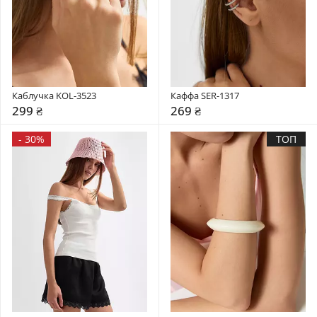
Каблучка KOL-3523
Каффа SER-1317
299 ₴
269 ₴
-
30%
ТОП