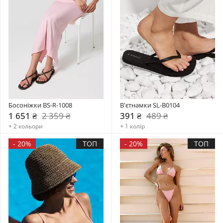
Босоніжки BS-R-1008
В'єтнамки SL-B0104
1 651 ₴
2 359 ₴
391 ₴
489 ₴
+ 2 кольори
+ 1 колір
-
20%
ТОП
-
20%
ТОП