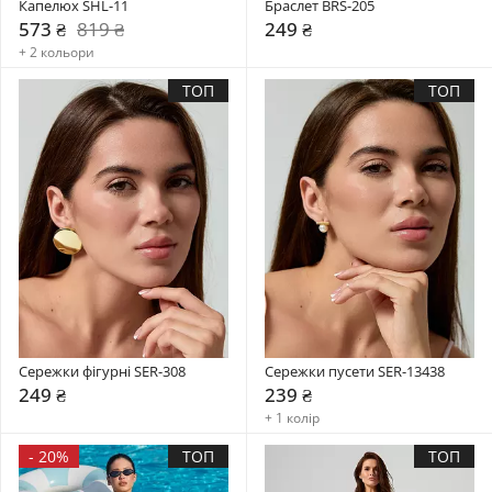
Капелюх SHL-11
Браслет BRS-205
573 ₴
819 ₴
249 ₴
+ 2 кольори
ТОП
ТОП
Сережки фігурні SER-308
Сережки пусети SER-13438
249 ₴
239 ₴
+ 1 колір
-
20%
ТОП
ТОП