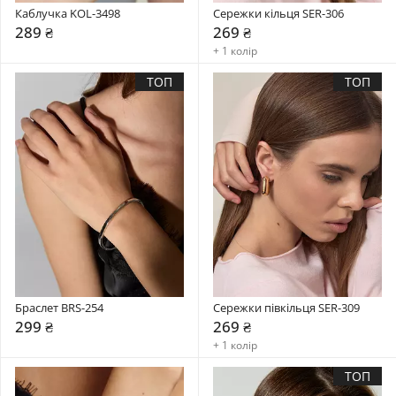
Каблучка KOL-3498
Сережки кільця SER-306
289 ₴
269 ₴
+ 1 колір
ТОП
ТОП
Браслет BRS-254
Сережки півкільця SER-309
299 ₴
269 ₴
+ 1 колір
ТОП