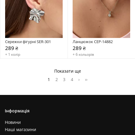
Сережки фігурні SER-301
Ланцюжок CEP-14882
289 ₴
289 ₴
+ 1 колір
+ 6 кольорів
Показати ще
1
2
3
4
›
››
Інформація
Новини
Наші магазини