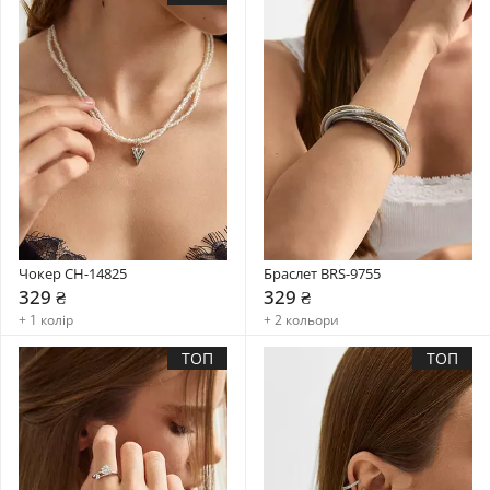
Чокер CH-14825
Браслет BRS-9755
329 ₴
329 ₴
+ 1 колір
+ 2 кольори
ТОП
ТОП