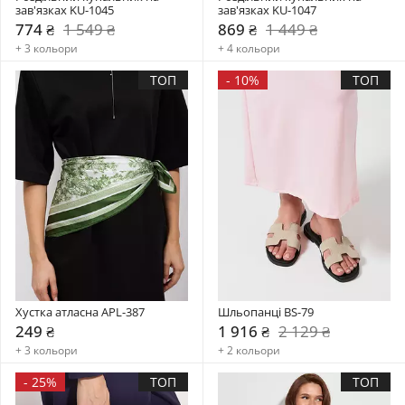
зав'язках KU-1045
зав'язках KU-1047
774 ₴
1 549 ₴
869 ₴
1 449 ₴
+ 3 кольори
+ 4 кольори
ТОП
-
10%
ТОП
Хустка атласна APL-387
Шльопанці BS-79
249 ₴
1 916 ₴
2 129 ₴
+ 3 кольори
+ 2 кольори
-
25%
ТОП
ТОП