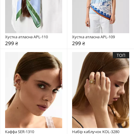
Хустка атласна APL-110
Хустка атласна APL-109
299 ₴
299 ₴
ТОП
Каффа SER-1310
Набір каблучок KOL-3280