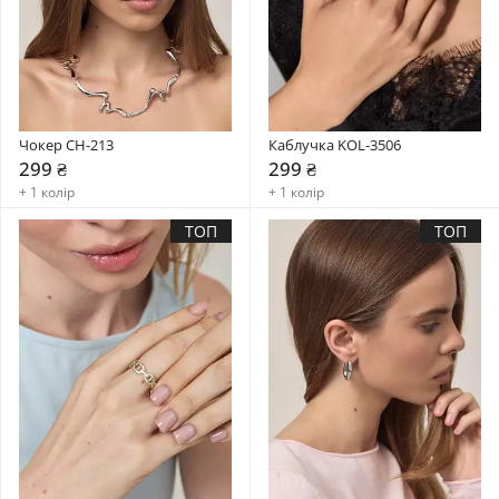
Чокер CH-213
Каблучка KOL-3506
299 ₴
299 ₴
+ 1 колір
+ 1 колір
ТОП
ТОП