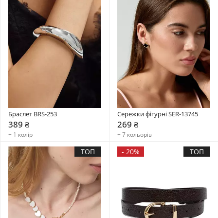
Браслет BRS-253
Сережки фігурні SER-13745
389 ₴
269 ₴
+ 1 колір
+ 7 кольорів
ТОП
-
20%
ТОП