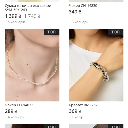
Сумка жіноча з еко-шкіри 
Чокер CH-14830
SYM-50К-263
349 ₴
1 399 ₴
1 749 ₴
+ 6 кольорів
+ 3 кольори
ТОП
ТОП
Чокер CH-14872
Браслет BRS-252
289 ₴
369 ₴
+ 4 кольори
+ 1 колір
ТОП
ТОП