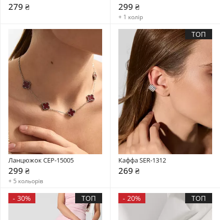
279 ₴
299 ₴
+ 1 колір
ТОП
Ланцюжок CEP-15005
Каффа SER-1312
299 ₴
269 ₴
+ 5 кольорів
-
30%
ТОП
-
20%
ТОП