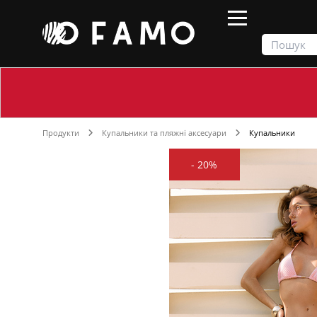
Продукти
Купальники та пляжні аксесуари
Купальники
-
20%