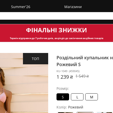
Summer'26
Магазини
ФІНАЛЬНІ ЗНИЖКИ
Термін відправки
до 7 робочих днів, акція діє до закінчення акційних товарів
Роздільний купальник на
ТОП
Рожевий S
KU-1049
(
459045
)
1 239 ₴
1 549 ₴
Розмір:
S
L
M
Колір:
Рожевий