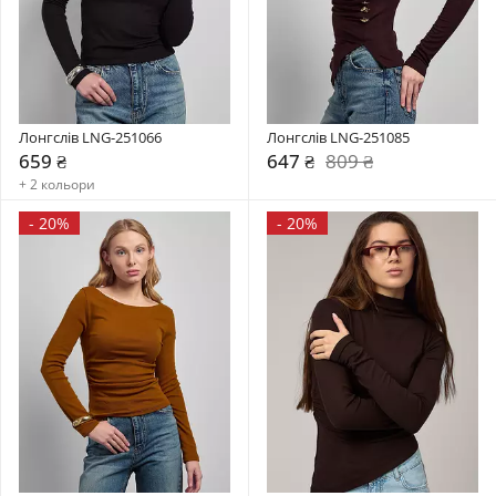
Лонгслів LNG-251066
Лонгслів LNG-251085
659 ₴
647 ₴
809 ₴
+ 2 кольори
-
20%
-
20%