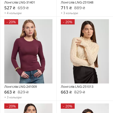
Лонгслів LNG-31401
Лонгслів LNG-251048
527 ₴
659 ₴
711 ₴
889 ₴
+ 4 кольори
+ 3 кольори
-
20%
-
20%
Лонгслів LNG-241009
Лонгслів LNG-251013
663 ₴
829 ₴
663 ₴
829 ₴
+ 3 кольори
-
20%
-
20%