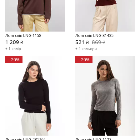
Лонгслів LNG-1158
Лонгслів LNG-31435
1 209 ₴
521 ₴
869 ₴
+ 1 колір
+ 2 кольори
-
20%
-
20%
Лонгслів LNG-231164
Лонгслів LNG-1127