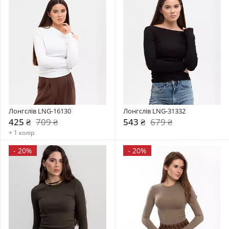
Лонгслів LNG-16130
Лонгслів LNG-31332
425 ₴
709 ₴
543 ₴
679 ₴
+ 1 колір
-
20%
-
20%