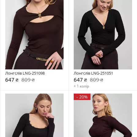
Лонгслів LNG-251098
Лонгслів LNG-251051
647 ₴
809 ₴
647 ₴
809 ₴
+ 1 колір
-
20%