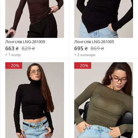
Лонгслів LNG-261009
Лонгслів LNG-261005
663 ₴
829 ₴
695 ₴
869 ₴
+ 1 колір
+ 2 кольори
-
20%
-
20%