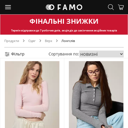
ФІНАЛЬНІ ЗНИЖКИ
Термін відправки
до 7 робочих днів, акція діє до закінчення акційних товарів
Продукти
Одяг
Верх
Лонгслів
Фільтр
Сортування по: