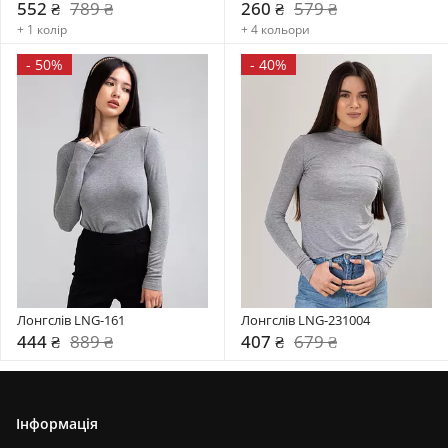
552 ₴
789 ₴
260 ₴
579 ₴
+ 1 колір
+ 4 кольори
-
50%
-
40%
Лонгслів LNG-161
Лонгслів LNG-231004
444 ₴
889 ₴
407 ₴
679 ₴
Інформація