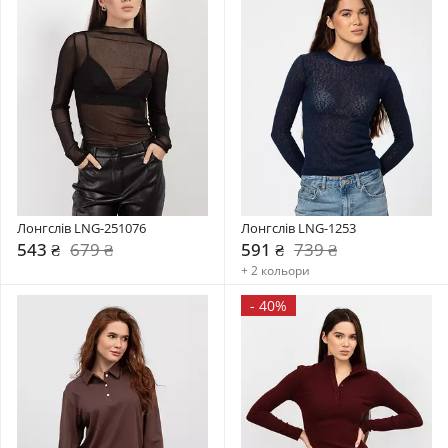
Лонгслів LNG-251076
Лонгслів LNG-1253
543 ₴
679 ₴
591 ₴
739 ₴
+ 2 кольори
-
40%