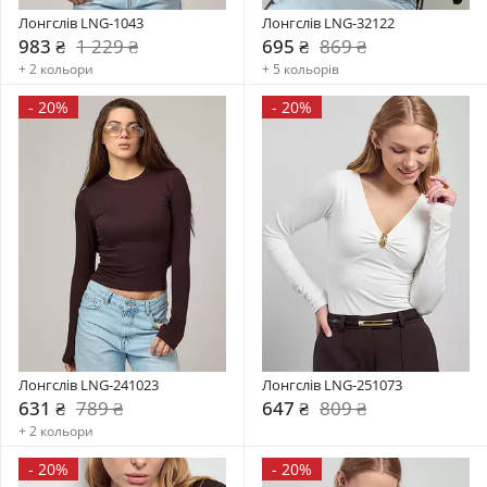
Лонгслів LNG-1043
Лонгслів LNG-32122
983 ₴
1 229 ₴
695 ₴
869 ₴
+ 2 кольори
+ 5 кольорів
-
20%
-
20%
Лонгслів LNG-241023
Лонгслів LNG-251073
631 ₴
789 ₴
647 ₴
809 ₴
+ 2 кольори
-
20%
-
20%