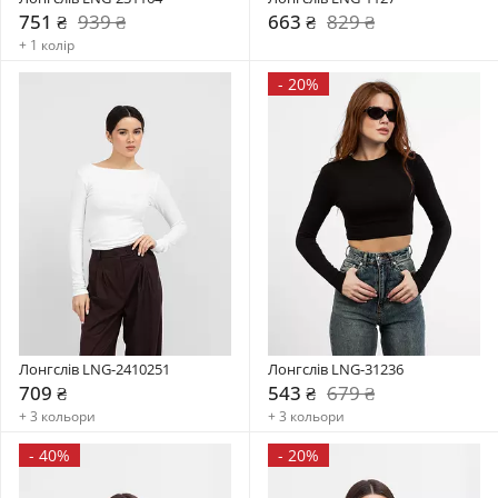
751 ₴
939 ₴
663 ₴
829 ₴
+ 1 колір
-
20%
Лонгслів LNG-2410251
Лонгслів LNG-31236
709 ₴
543 ₴
679 ₴
+ 3 кольори
+ 3 кольори
-
40%
-
20%