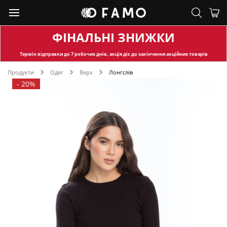
ФІНАЛЬНІ ЗНИЖКИ
Термін відправки
до 7 робочих днів, акція діє до закінчення акційних товарів
Продукти
Одяг
Верх
Лонгслів
-
20%