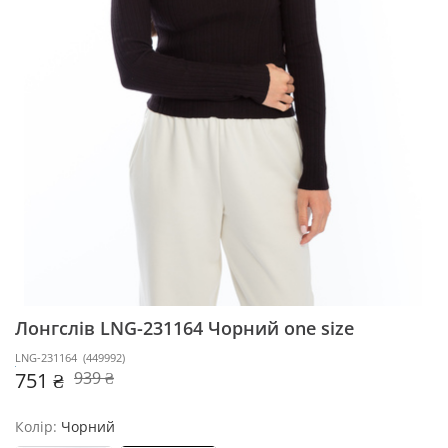
Лонгслів LNG-231164
Чорний one size
LNG-231164
(
449992
)
751 ₴
939 ₴
Колір:
Чорний