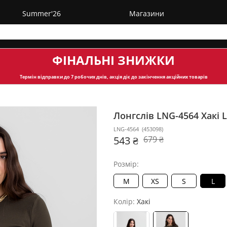
Summer'26
Магазини
ФІНАЛЬНІ ЗНИЖКИ
Термін відправки
до 7 робочих днів, акція діє до закінчення акційних товарів
Лонгслів LNG-4564
Хакі L
LNG-4564
(
453098
)
543 ₴
679 ₴
Розмір:
M
XS
S
L
Колір:
Хакі