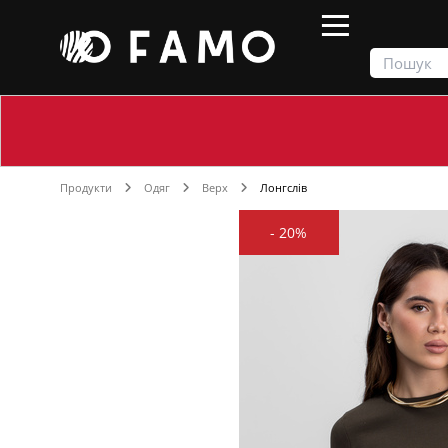
Продукти
Одяг
Верх
Лонгслів
-
20%