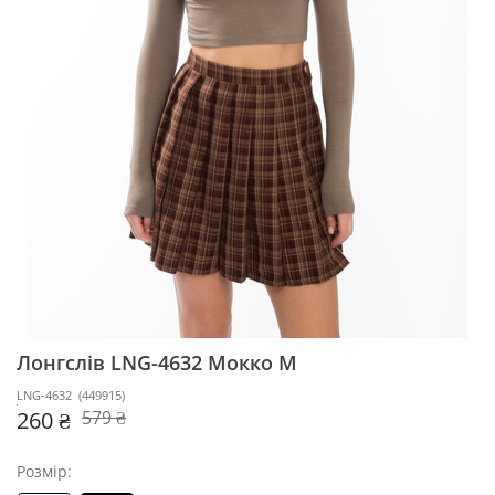
Лонгслів LNG-4632
Мокко M
LNG-4632
(
449915
)
260 ₴
579 ₴
Розмір: