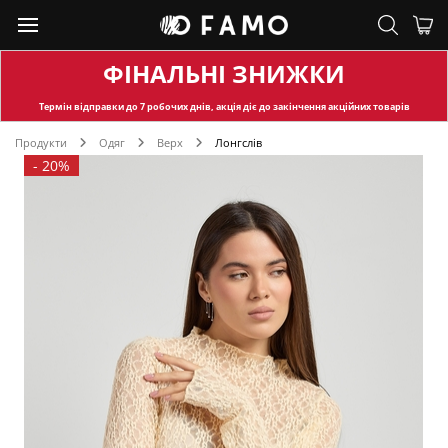
ФІНАЛЬНІ ЗНИЖКИ
Термін відправки
до 7 робочих днів, акція діє до закінчення акційних товарів
Продукти
Одяг
Верх
Лонгслів
-
20%