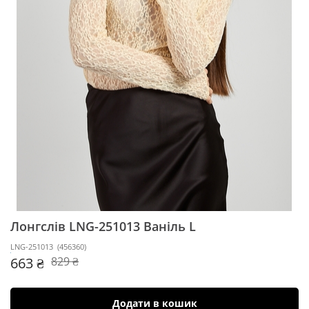
Лонгслів LNG-251013
Ваніль L
LNG-251013
(
456360
)
663 ₴
829 ₴
Додати в кошик