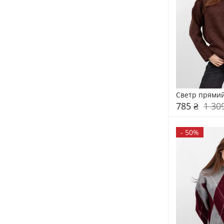
Светр прямий
785 ₴
1 30
-
50%