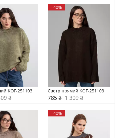
-
40%
мий KOF-251103
Светр прямий KOF-251103
309 ₴
785 ₴
1 309 ₴
-
40%