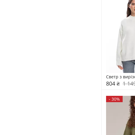
Светр з вирі
804 ₴
1 14
-
30%