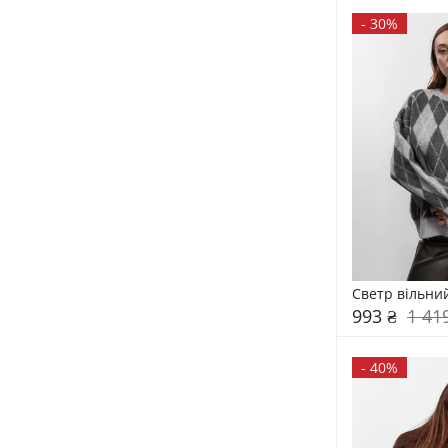
-
30%
Светр вільни
993 ₴
1 41
-
40%