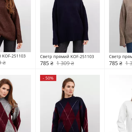
 KOF-251103
Светр прямий KOF-251103
Светр пря
9 ₴
785 ₴
1 309 ₴
785 ₴
1 
-
50%