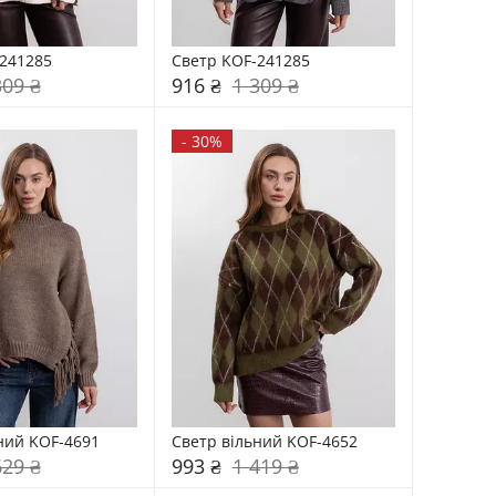
241285
Светр KOF-241285
309 ₴
916 ₴
1 309 ₴
-
30%
ний KOF-4691
Светр вільний KOF-4652
629 ₴
993 ₴
1 419 ₴