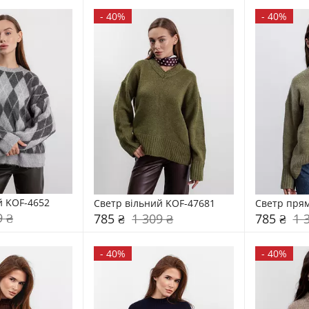
-
40%
-
40%
й KOF-4652
Светр вільний KOF-47681
Светр пря
9 ₴
785 ₴
1 309 ₴
785 ₴
1 
-
40%
-
40%