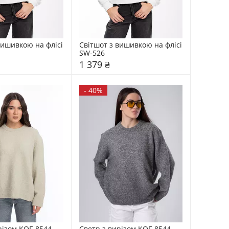
вишивкою на флісі 
Світшот з вишивкою на флісі 
SW-526
1 379 ₴
-
40%
різом KOF-8544
Светр з вирізом KOF-8544