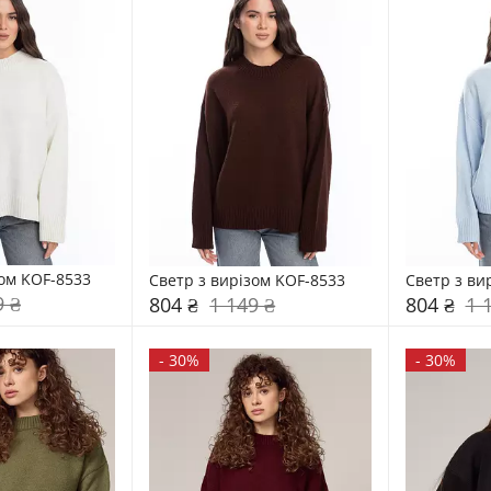
зом KOF-8533
Светр з вирізом KOF-8533
Светр з ви
9 ₴
804 ₴
1 149 ₴
804 ₴
1 
-
30%
-
30%