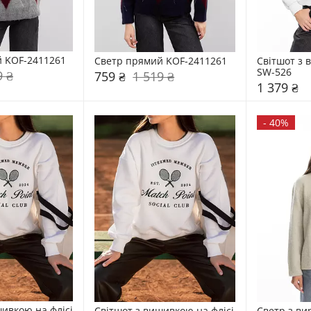
 KOF-2411261
Светр прямий KOF-2411261
Світшот з 
SW-526
9 ₴
759 ₴
1 519 ₴
1 379 ₴
-
40%
ивкою на флісі 
Світшот з вишивкою на флісі 
Светр з ви