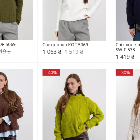
OF-5069
Светр поло KOF-5069
Світшот з 
SW-F-533
19 ₴
1 063 ₴
1 519 ₴
1 419 ₴
-
40%
-
30%