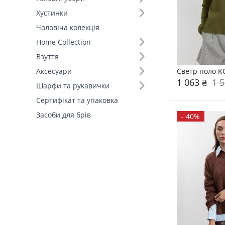
Хустинки
Розмір (27)
Чоловіча колекція
Home Collection
Колір (157)
Взуття
Склад (94)
Светр поло K
Аксесуари
1 063 ₴
1 5
Шарфи та рукавички
Розмір (23)
Сертифікат та упаковка
Засоби для брів
-
40%
Країна виробник (4)