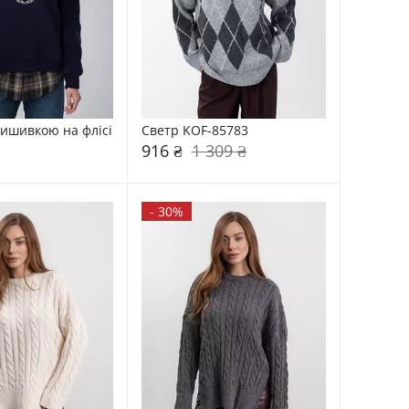
вишивкою на флісі 
Светр KOF-85783
916 ₴
1 309 ₴
-
30%