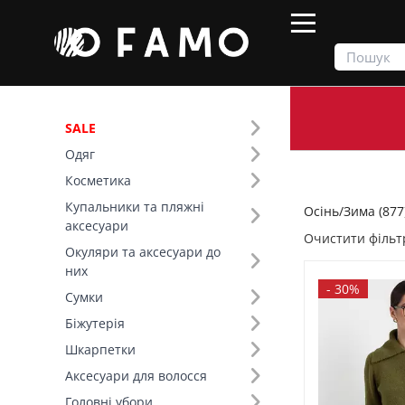
SALE
Одяг
Продукти
Осінь/Зима
Косметика
Купальники та пляжні
Осінь/Зима (877
Фільтр
аксесуари
Очистити фільт
Окуляри та аксесуари до
Ціна
них
-
30%
Сумки
SALE
Біжутерія
Шкарпетки
Сезон (6)
Аксесуари для волосся
Основний колір (16)
Головні убори