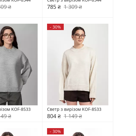
309 ₴
785 ₴
1 309 ₴
-
30%
різом KOF-8533
Светр з вирізом KOF-8533
149 ₴
804 ₴
1 149 ₴
-
30%