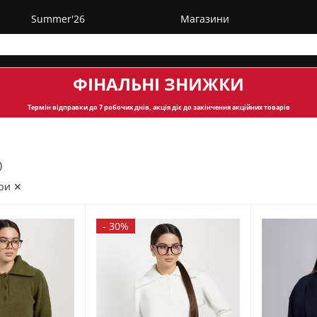
Summer'26
Магазини
ФІНАЛЬНІ ЗНИЖКИ
Термін відправки
до 7 робочих днів, акція діє до закінчення акційних товарів
)
ри ✕
-
30%