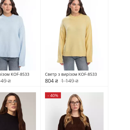
різом KOF-8533
Светр з вирізом KOF-8533
149 ₴
804 ₴
1 149 ₴
-
40%