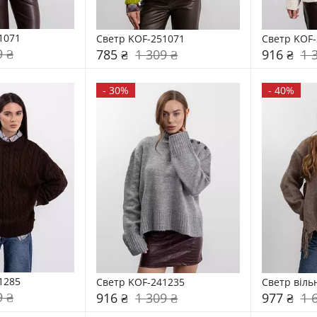
1071
Светр KOF-251071
Светр KOF-
9 ₴
785 ₴
1 309 ₴
916 ₴
1 
-
30%
-
40%
1285
Светр KOF-241235
Светр віль
9 ₴
916 ₴
1 309 ₴
977 ₴
1 