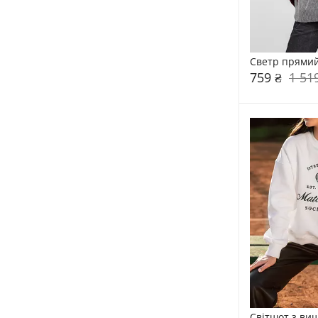
Светр прямий
759 ₴
1 51
Світшот з виш