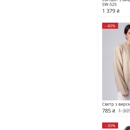
SW-525
1 379 ₴
-
40%
Светр з вирі
785 ₴
1 30
-
30%