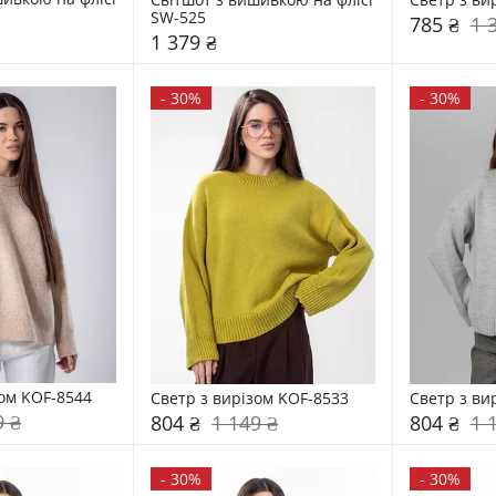
SW-525
785 ₴
1 
1 379 ₴
-
30%
-
30%
зом KOF-8544
Светр з вирізом KOF-8533
Светр з ви
9 ₴
804 ₴
1 149 ₴
804 ₴
1 
-
30%
-
30%