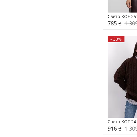
Светр KOF-25
785 ₴
1 30
-
30%
Светр KOF-24
916 ₴
1 30