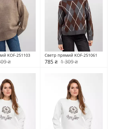
мий KOF-251103
Светр прямий KOF-251061
309 ₴
785 ₴
1 309 ₴