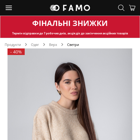
ФІНАЛЬНІ ЗНИЖКИ
Термін відправки
до 7 робочих днів, акція діє до закінчення акційних товарів
Продукти
Одяг
Верх
Светри
-
40%