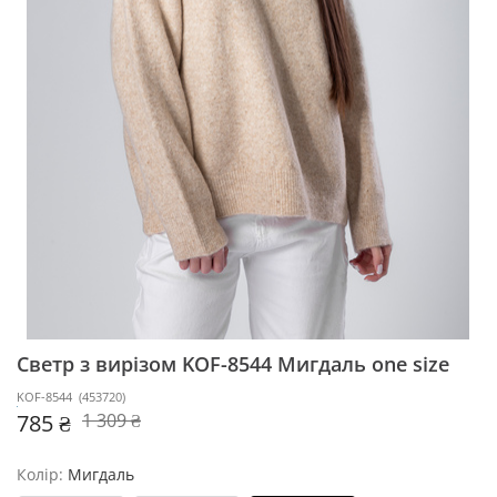
Светр з вирізом KOF-8544
Мигдаль one size
KOF-8544
(
453720
)
785 ₴
1 309 ₴
Колір:
Мигдаль