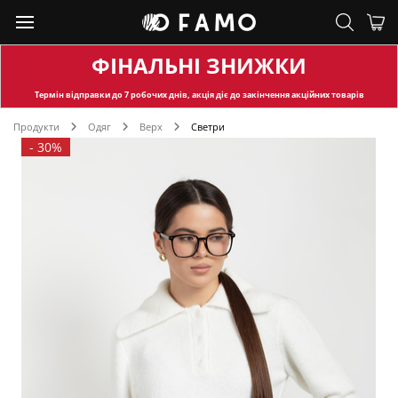
ФІНАЛЬНІ ЗНИЖКИ
Термін відправки
до 7 робочих днів, акція діє до закінчення акційних товарів
Продукти
Одяг
Верх
Светри
-
30%