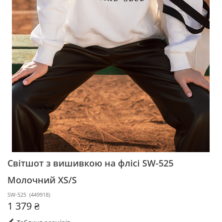
Світшот з вишивкою на флісі SW-525
Молочний XS/S
SW-525
(
449918
)
1 379 ₴