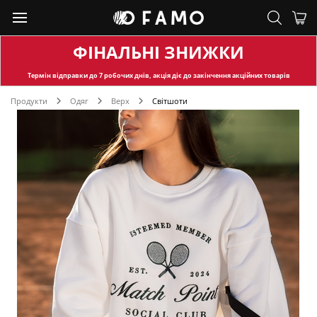
ФІНАЛЬНІ ЗНИЖКИ
Термін відправки
до 7 робочих днів, акція діє до закінчення акційних товарів
Продукти
Одяг
Верх
Світшоти