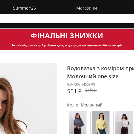
Summer'26
Магазини
ФІНАЛЬНІ ЗНИЖКИ
Термін відправки
до 7 робочих днів, акція діє до закінчення акційних товарів
Водолазка з коміром пр
Молочний one size
GO-1302
(
450270
)
551 ₴
919 ₴
Колір:
Молочний