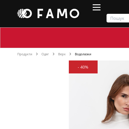
Продукти
Одяг
Верх
Водолазки
-
40%